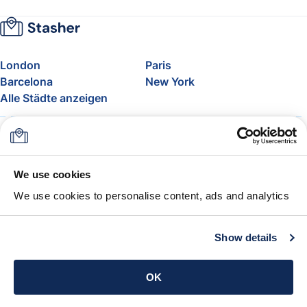
London
Paris
Barcelona
New York
Alle Städte anzeigen
Über uns
Preise
FAQ
Support
Blog
Nehmen Sie am Affiliate-
We use cookies
Programm von Stasher teil
We use cookies to personalise content, ads and analytics
Freigepäck bei Airlines
Die Stasher-Garantie
AGB
Show details
App holen
OK