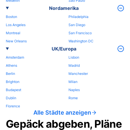
Medellin
Sao Paulo
Nordamerika
Boston
Philadelphia
Los Angeles
San Diego
Montreal
San Francisco
New Orleans
Washington DC
UK/Europa
Amsterdam
Lisbon
Athens
Madrid
Berlin
Manchester
Brighton
Milan
Budapest
Naples
Dublin
Rome
Florence
Alle Städte anzeigen
Gepäck abgeben, Pläne