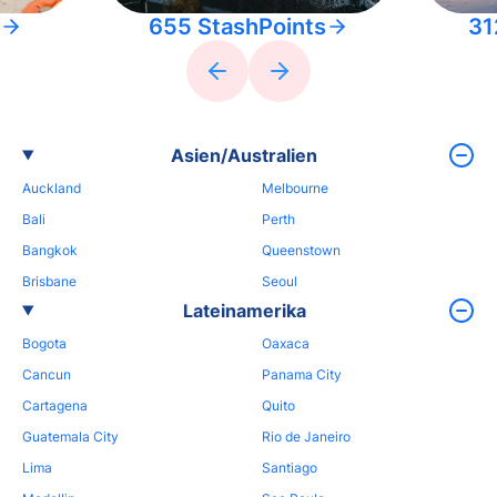
655 StashPoints
31
Asien/Australien
Auckland
Melbourne
Bali
Perth
Bangkok
Queenstown
Brisbane
Seoul
Lateinamerika
Bogota
Oaxaca
Cancun
Panama City
Cartagena
Quito
Guatemala City
Rio de Janeiro
Lima
Santiago