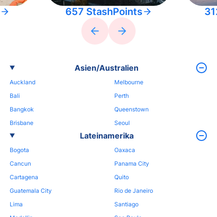
657 StashPoints
31
Asien/Australien
Auckland
Melbourne
Bali
Perth
Bangkok
Queenstown
Brisbane
Seoul
Lateinamerika
Bogota
Oaxaca
Cancun
Panama City
Cartagena
Quito
Guatemala City
Rio de Janeiro
Lima
Santiago