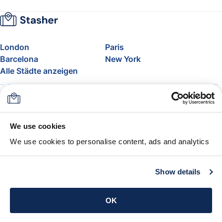
London
Paris
Barcelona
New York
Alle Städte anzeigen
Über uns
Preise
FAQ
Support
Blog
Nehmen Sie am Affiliate-
We use cookies
Programm von Stasher teil
We use cookies to personalise content, ads and analytics
Freigepäck bei Airlines
Die Stasher-Garantie
AGB
Show details
App holen
OK