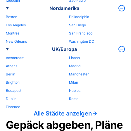
Medellin
Sao Paulo
Nordamerika
Boston
Philadelphia
Los Angeles
San Diego
Montreal
San Francisco
New Orleans
Washington DC
UK/Europa
Amsterdam
Lisbon
Athens
Madrid
Berlin
Manchester
Brighton
Milan
Budapest
Naples
Dublin
Rome
Florence
Alle Städte anzeigen
Gepäck abgeben, Pläne