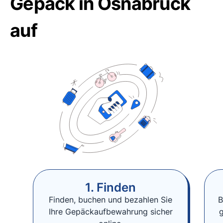
Gepäck in Osnabrück
auf
1. Finden
Finden, buchen und bezahlen Sie
B
Ihre Gepäckaufbewahrung sicher