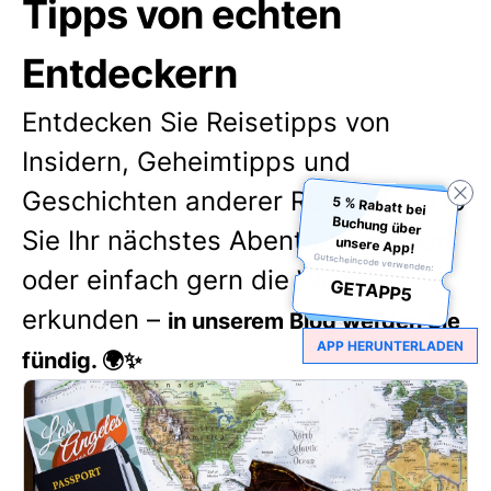
Tipps von echten
Entdeckern
Entdecken Sie Reisetipps von
Insidern, Geheimtipps und
Geschichten anderer Reisender. Ob
5 % Rabatt bei
Buchung über
Sie Ihr nächstes Abenteuer planen
unsere App!
Gutscheincode verwenden:
oder einfach gern die Welt
GETAPP5
erkunden –
in unserem Blog werden Sie
APP HERUNTERLADEN
fündig. 🌍✨