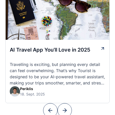
AI Travel App You’ll Love in 2025
Travelling is exciting, but planning every detail
can feel overwhelming. That’s why Tourist is
designed to be your AI-powered travel assistant,
making your trips smoother, smarter, and stress-
free. 🧭 What Makes the Tourist App Unique?
Periklis
18. Sept. 2025
Unlike standard travel apps, Tourist combines
powerful tools into one easy-to-use platform:
With Tourist, your trip planning becomes as
exciting …