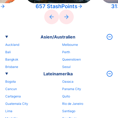
657 StashPoints
31
Asien/Australien
Auckland
Melbourne
Bali
Perth
Bangkok
Queenstown
Brisbane
Seoul
Lateinamerika
Bogota
Oaxaca
Cancun
Panama City
Cartagena
Quito
Guatemala City
Rio de Janeiro
Lima
Santiago