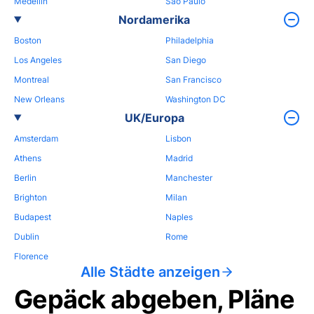
Medellin
Sao Paulo
Nordamerika
Boston
Philadelphia
Los Angeles
San Diego
Montreal
San Francisco
New Orleans
Washington DC
UK/Europa
Amsterdam
Lisbon
Athens
Madrid
Berlin
Manchester
Brighton
Milan
Budapest
Naples
Dublin
Rome
Florence
Alle Städte anzeigen
Gepäck abgeben, Pläne