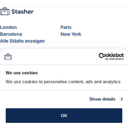
London
Paris
Barcelona
New York
Alle Städte anzeigen
Über uns
Preise
FAQ
Support
Blog
Nehmen Sie am Affiliate-
We use cookies
Programm von Stasher teil
We use cookies to personalise content, ads and analytics
Freigepäck bei Airlines
Die Stasher-Garantie
AGB
Show details
App holen
OK