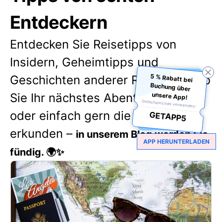
Entdeckern
Entdecken Sie Reisetipps von
Insidern, Geheimtipps und
5 % Rabatt bei
Buchung über
Geschichten anderer Reisender. Ob
unsere App!
Sie Ihr nächstes Abenteuer planen
Gutscheincode verwenden:
oder einfach gern die Welt
GETAPP5
erkunden –
in unserem Blog werden Sie
APP HERUNTERLADEN
fündig. 🌍✨