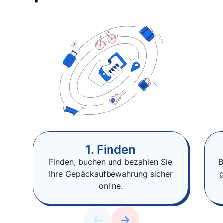
1. Finden
Finden, buchen und bezahlen Sie
B
Ihre Gepäckaufbewahrung sicher
online.