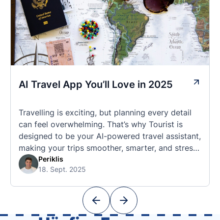
AI Travel App You’ll Love in 2025
Travelling is exciting, but planning every detail
can feel overwhelming. That’s why Tourist is
designed to be your AI-powered travel assistant,
making your trips smoother, smarter, and stress-
free. 🧭 What Makes the Tourist App Unique?
Periklis
18. Sept. 2025
Unlike standard travel apps, Tourist combines
powerful tools into one easy-to-use platform:
With Tourist, your trip planning becomes as
exciting …