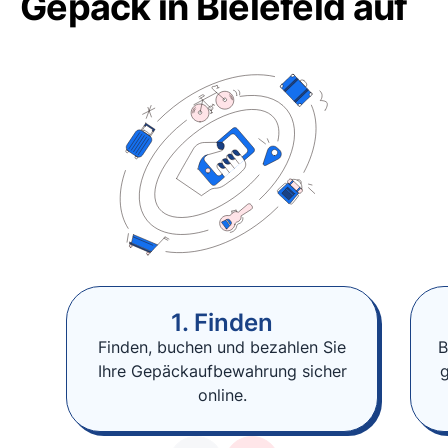
Gepäck in Bielefeld auf
1. Finden
Finden, buchen und bezahlen Sie
B
Ihre Gepäckaufbewahrung sicher
online.