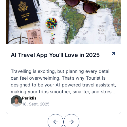
AI Travel App You’ll Love in 2025
Travelling is exciting, but planning every detail
can feel overwhelming. That’s why Tourist is
designed to be your AI-powered travel assistant,
making your trips smoother, smarter, and stress-
free. 🧭 What Makes the Tourist App Unique?
Periklis
18. Sept. 2025
Unlike standard travel apps, Tourist combines
powerful tools into one easy-to-use platform:
With Tourist, your trip planning becomes as
exciting …