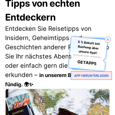
Tipps von echten
Entdeckern
Entdecken Sie Reisetipps von
Insidern, Geheimtipps und
5 % Rabatt bei
Buchung über
Geschichten anderer Reisender. Ob
unsere App!
Sie Ihr nächstes Abenteuer planen
Gutscheincode verwenden:
GETAPP5
oder einfach gern die Welt
erkunden –
in unserem Blog werden Sie
APP HERUNTERLADEN
fündig. 🌍✨