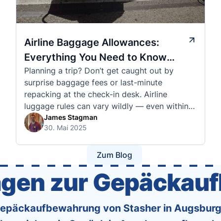
Airline Baggage Allowances:
Everything You Need to Know
Planning a trip? Don’t get caught out by
Before You Fly
surprise baggage fees or last-minute
repacking at the check-in desk. Airline
luggage rules can vary wildly — even within
the same country or alliance. That’s why
James Stagman
30. Mai 2025
we’ve created a detailed set of guides to help
you navigate the cabin and checked baggage
policies of over 30 international …
Zum Blog
ragen zur Gepäckau
 Gepäckaufbewahrung von Stasher in Augsburg