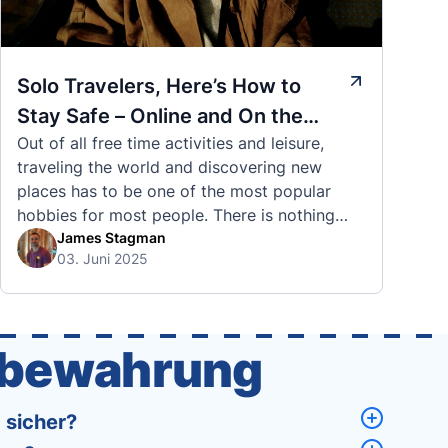
Solo Travelers, Here’s How to
Stay Safe – Online and On the
Out of all free time activities and leisure,
Road
traveling the world and discovering new
places has to be one of the most popular
hobbies for most people. There is nothing
quite like visiting a brand new city, country,
James Stagman
03. Juni 2025
or region and experiencing the culture, the
traditions, the languages, and everything else
that a completely new …
fbewahrung
 sicher?