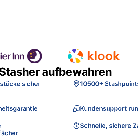
 Stasher aufbewahren
stücke sicher
10500+ Stashpoint
eitsgarantie
Kundensupport run
e
Schnelle, sichere 
fächer