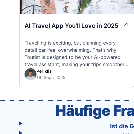
AI Travel App You’ll Love in 2025
Travelling is exciting, but planning every
detail can feel overwhelming. That’s why
Tourist is designed to be your AI-powered
travel assistant, making your trips smoother,
smarter, and stress-free. 🧭 What Makes the
Periklis
18. Sept. 2025
Tourist App Unique? Unlike standard travel
apps, Tourist combines powerful tools into
one easy-to-use platform: With Tourist, your
trip planning becomes as exciting …
Häufige F
Ist die