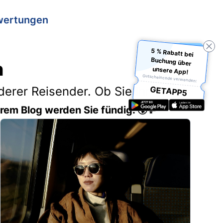
wertungen
5 % Rabatt bei
Buchung über
n
unsere App!
Gutscheincode verwenden:
erer Reisender. Ob Sie Ihr
GETAPP5
erem Blog werden Sie fündig. 🌍✨