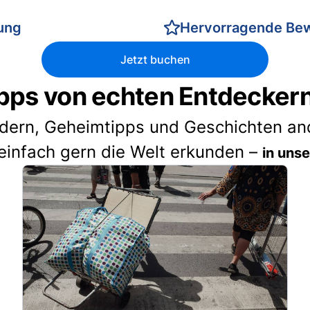
rung
Hervorragende Be
Jetzt buchen
pps von echten Entdecker
idern, Geheimtipps und Geschichten and
einfach gern die Welt erkunden –
in uns