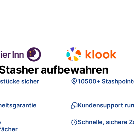
 Stasher aufbewahren
stücke sicher
10500+ Stashpoint
eitsgarantie
Kundensupport run
e
Schnelle, sichere 
fächer