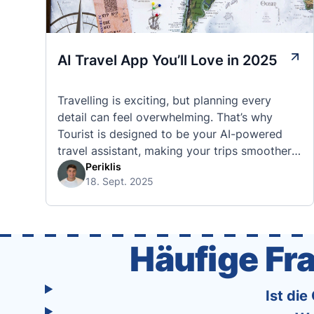
AI Travel App You’ll Love in 2025
Travelling is exciting, but planning every
detail can feel overwhelming. That’s why
Tourist is designed to be your AI-powered
travel assistant, making your trips smoother,
smarter, and stress-free. 🧭 What Makes the
Periklis
18. Sept. 2025
Tourist App Unique? Unlike standard travel
apps, Tourist combines powerful tools into
one easy-to-use platform: With Tourist, your
trip planning becomes as exciting …
Häufige F
Ist di