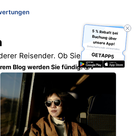
wertungen
5 % Rabatt bei
Buchung über
n
unsere App!
Gutscheincode verwenden:
erer Reisender. Ob Sie Ihr
GETAPP5
erem Blog werden Sie fündig. 🌍✨