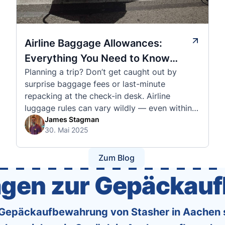
Airline Baggage Allowances:
Everything You Need to Know
Planning a trip? Don’t get caught out by
Before You Fly
surprise baggage fees or last-minute
repacking at the check-in desk. Airline
luggage rules can vary wildly — even within
the same country or alliance. That’s why
James Stagman
30. Mai 2025
we’ve created a detailed set of guides to help
you navigate the cabin and checked baggage
policies of over 30 international …
Zum Blog
ragen zur Gepäckau
e Gepäckaufbewahrung von Stasher in Aachen 