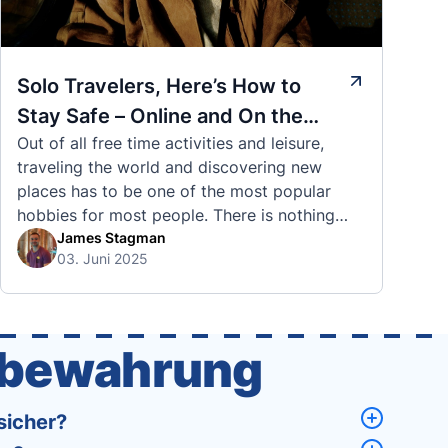
Solo Travelers, Here’s How to
Stay Safe – Online and On the
Out of all free time activities and leisure,
Road
traveling the world and discovering new
places has to be one of the most popular
hobbies for most people. There is nothing
quite like visiting a brand new city, country,
James Stagman
03. Juni 2025
or region and experiencing the culture, the
traditions, the languages, and everything else
that a completely new …
fbewahrung
sicher?