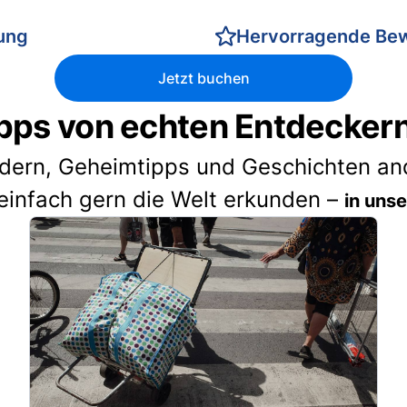
rung
Hervorragende Be
Jetzt buchen
pps von echten Entdecker
idern, Geheimtipps und Geschichten and
einfach gern die Welt erkunden –
in uns