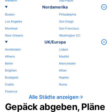
Medellin
Sao Paulo
Nordamerika
Boston
Philadelphia
Los Angeles
San Diego
Montreal
San Francisco
New Orleans
Washington DC
UK/Europa
Amsterdam
Lisbon
Athens
Madrid
Berlin
Manchester
Brighton
Milan
Budapest
Naples
Dublin
Rome
Florence
Alle Städte anzeigen
Gepäck abgeben, Pläne