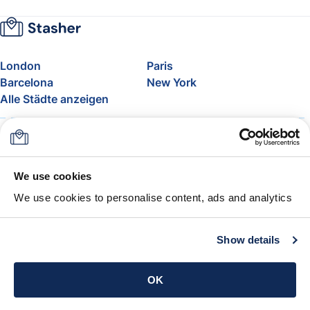
London
Paris
Barcelona
New York
Alle Städte anzeigen
Über uns
Preise
FAQ
Support
Blog
Nehmen Sie am Affiliate-
We use cookies
Programm von Stasher teil
We use cookies to personalise content, ads and analytics
Freigepäck bei Airlines
Die Stasher-Garantie
AGB
Show details
App holen
OK