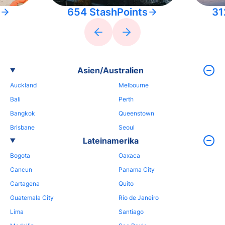
654 StashPoints
31
Asien/Australien
Auckland
Melbourne
Bali
Perth
Bangkok
Queenstown
Brisbane
Seoul
Lateinamerika
Bogota
Oaxaca
Cancun
Panama City
Cartagena
Quito
Guatemala City
Rio de Janeiro
Lima
Santiago