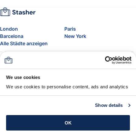
London
Paris
Barcelona
New York
Alle Städte anzeigen
Über uns
Preise
FAQ
Support
Blog
Nehmen Sie am Affiliate-
We use cookies
Programm von Stasher teil
We use cookies to personalise content, ads and analytics
Freigepäck bei Airlines
Die Stasher-Garantie
AGB
Show details
App holen
OK