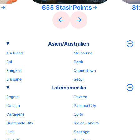
655 StashPoints
31
Asien/Australien
Auckland
Melbourne
Bali
Perth
Bangkok
Queenstown
Brisbane
Seoul
Lateinamerika
Bogota
Oaxaca
Cancun
Panama City
Cartagena
Quito
Guatemala City
Rio de Janeiro
Lima
Santiago