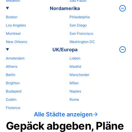
Medellin
Sao Paulo
Nordamerika
Boston
Philadelphia
Los Angeles
San Diego
Montreal
San Francisco
New Orleans
Washington DC
UK/Europa
Amsterdam
Lisbon
Athens
Madrid
Berlin
Manchester
Brighton
Milan
Budapest
Naples
Dublin
Rome
Florence
Alle Städte anzeigen
Gepäck abgeben, Pläne