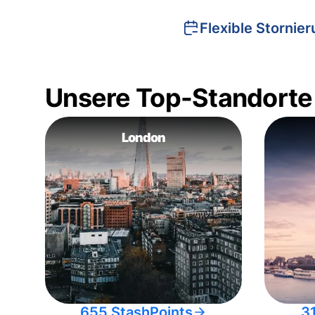
Flexible Stornie
Unsere Top-Standorte
London
655 StashPoints
3