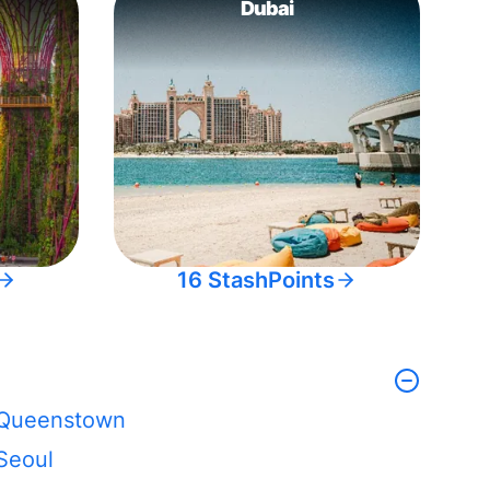
Dubai
16 StashPoints
Queenstown
Seoul