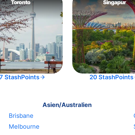
Toronto
Singapur
7 StashPoints
20 StashPoints
Asien/Australien
Brisbane
Melbourne