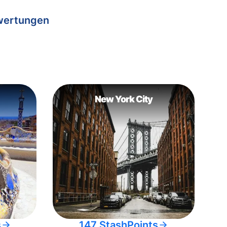
wertungen
New York City
s
147 StashPoints