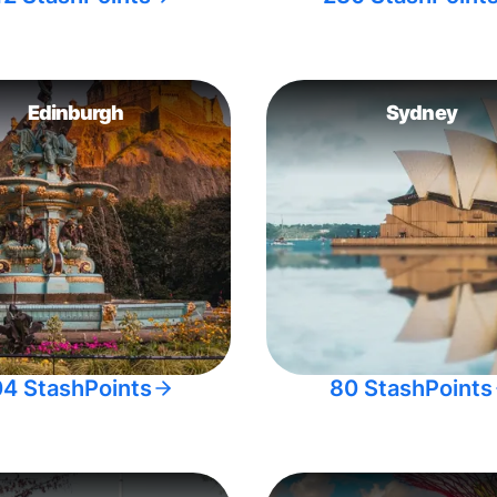
Edinburgh
Sydney
04 StashPoints
80 StashPoints