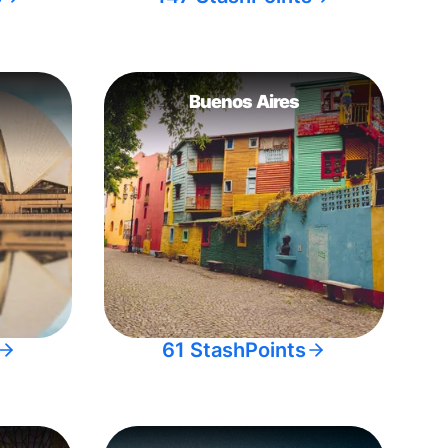
Buenos Aires
61 StashPoints