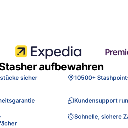
 Stasher aufbewahren
stücke sicher
10500+ Stashpoint
eitsgarantie
Kundensupport run
e
Schnelle, sichere 
fächer