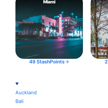
Miami
49 StashPoints
2
Auckland
Bali