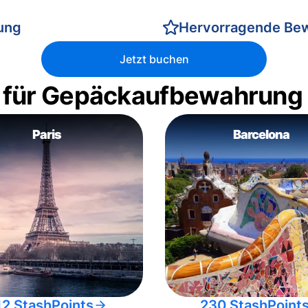
rung
Hervorragende Be
Jetzt buchen
 für Gepäckaufbewahrung
Paris
Barcelona
12 StashPoints
230 StashPoint