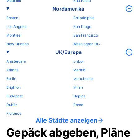
Medellin
Sao Paulo
Nordamerika
Boston
Philadelphia
Los Angeles
San Diego
Montreal
San Francisco
New Orleans
Washington DC
UK/Europa
Amsterdam
Lisbon
Athens
Madrid
Berlin
Manchester
Brighton
Milan
Budapest
Naples
Dublin
Rome
Florence
Alle Städte anzeigen
Gepäck abgeben, Pläne