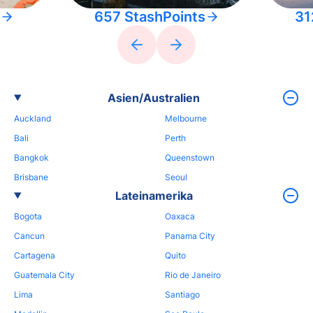
657 StashPoints
31
Asien/Australien
Auckland
Melbourne
Bali
Perth
Bangkok
Queenstown
Brisbane
Seoul
Lateinamerika
Bogota
Oaxaca
Cancun
Panama City
Cartagena
Quito
Guatemala City
Rio de Janeiro
Lima
Santiago