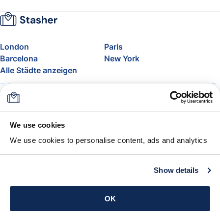
London
Paris
Barcelona
New York
Alle Städte anzeigen
Über uns
Preise
FAQ
Support
Blog
Nehmen Sie am Affiliate-
We use cookies
Programm von Stasher teil
We use cookies to personalise content, ads and analytics
Freigepäck bei Airlines
Die Stasher-Garantie
AGB
Show details
App holen
OK