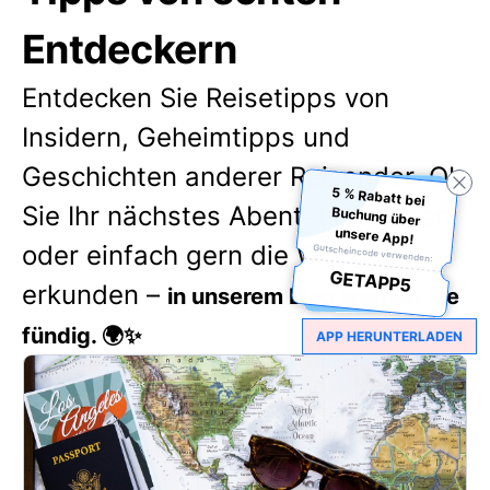
Entdeckern
Entdecken Sie Reisetipps von
Insidern, Geheimtipps und
Geschichten anderer Reisender. Ob
5 % Rabatt bei
Buchung über
Sie Ihr nächstes Abenteuer planen
unsere App!
oder einfach gern die Welt
Gutscheincode verwenden:
GETAPP5
erkunden –
in unserem Blog werden Sie
fündig. 🌍✨
APP HERUNTERLADEN