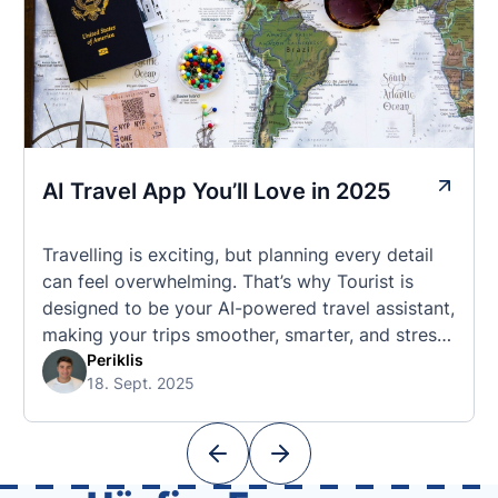
AI Travel App You’ll Love in 2025
Travelling is exciting, but planning every detail
can feel overwhelming. That’s why Tourist is
designed to be your AI-powered travel assistant,
making your trips smoother, smarter, and stress-
free. 🧭 What Makes the Tourist App Unique?
Periklis
18. Sept. 2025
Unlike standard travel apps, Tourist combines
powerful tools into one easy-to-use platform:
With Tourist, your trip planning becomes as
exciting …