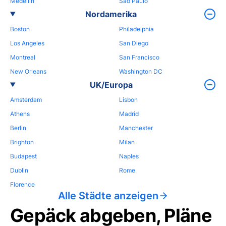
Medellin
Sao Paulo
Nordamerika
Boston
Philadelphia
Los Angeles
San Diego
Montreal
San Francisco
New Orleans
Washington DC
UK/Europa
Amsterdam
Lisbon
Athens
Madrid
Berlin
Manchester
Brighton
Milan
Budapest
Naples
Dublin
Rome
Florence
Alle Städte anzeigen
Gepäck abgeben, Pläne