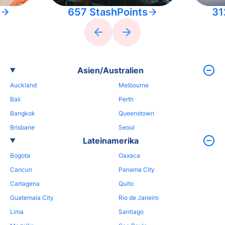
657 StashPoints
31
Asien/Australien
Auckland
Melbourne
Bali
Perth
Bangkok
Queenstown
Brisbane
Seoul
Lateinamerika
Bogota
Oaxaca
Cancun
Panama City
Cartagena
Quito
Guatemala City
Rio de Janeiro
Lima
Santiago