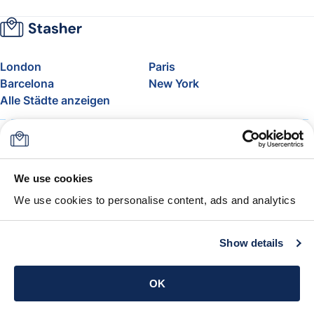
London
Paris
Barcelona
New York
Alle Städte anzeigen
Über uns
Preise
FAQ
Support
Blog
Nehmen Sie am Affiliate-
We use cookies
Programm von Stasher teil
We use cookies to personalise content, ads and analytics
Freigepäck bei Airlines
Die Stasher-Garantie
AGB
Show details
App holen
OK