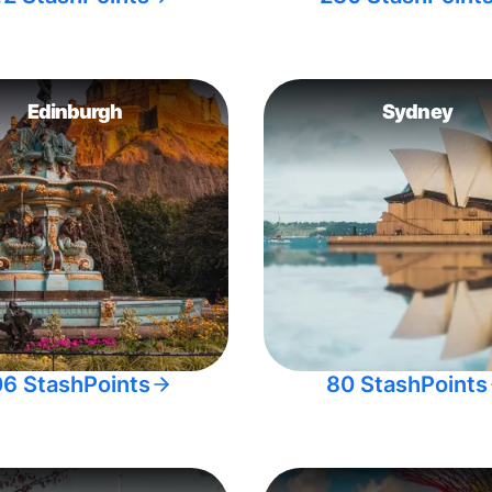
Edinburgh
Sydney
06 StashPoints
80 StashPoints