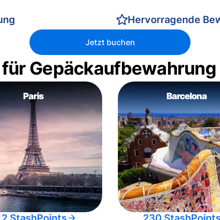
rung
Hervorragende Be
Jetzt buchen
 für Gepäckaufbewahrung
Paris
Barcelona
12 StashPoints
230 StashPoint