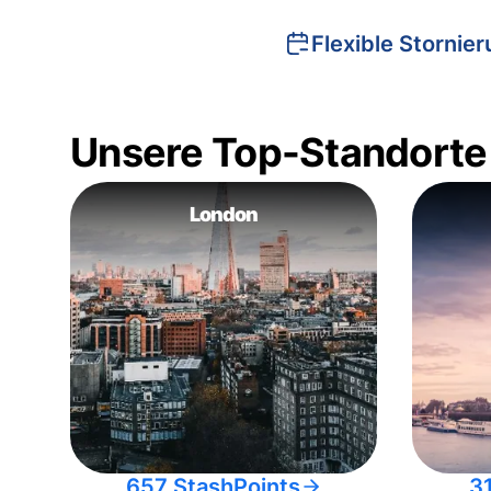
Flexible Stornie
Unsere Top-Standorte
London
657 StashPoints
3