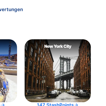
wertungen
New York City
s
147 StashPoints