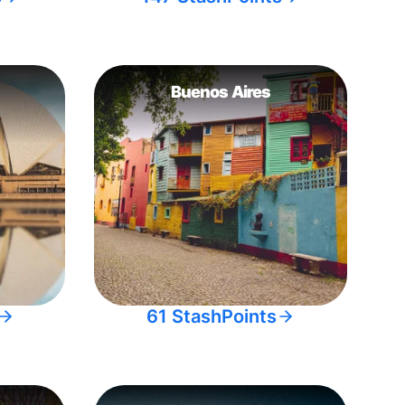
Buenos Aires
61 StashPoints