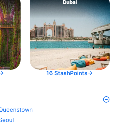
Dubai
16 StashPoints
Queenstown
Seoul