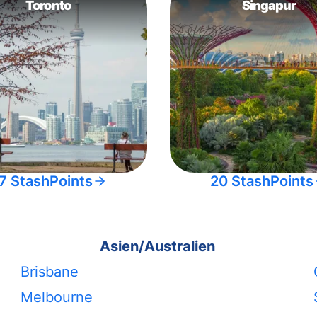
Toronto
Singapur
7 StashPoints
20 StashPoints
Asien/Australien
Brisbane
Melbourne