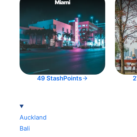
Miami
49 StashPoints
2
Auckland
Bali