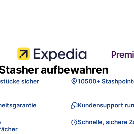
 Stasher aufbewahren
stücke sicher
10500+ Stashpoint
eitsgarantie
Kundensupport run
e
Schnelle, sichere 
fächer