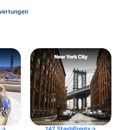
wertungen
New York City
s
147 StashPoints