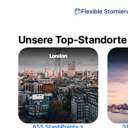
Flexible Stornie
Unsere Top-Standorte
London
655 StashPoints
3