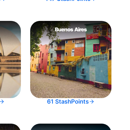
Buenos Aires
61 StashPoints