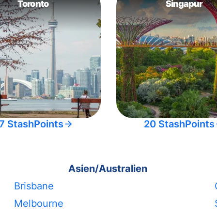
Toronto
Singapur
7 StashPoints
20 StashPoints
Asien/Australien
Brisbane
Melbourne