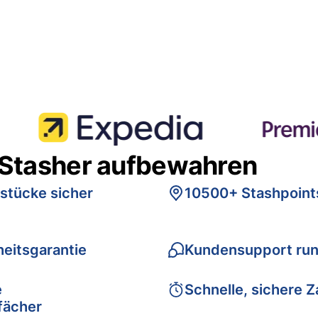
 Stasher aufbewahren
stücke sicher
10500+ Stashpoint
eitsgarantie
Kundensupport run
e
Schnelle, sichere 
fächer