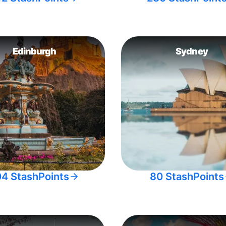
Edinburgh
Sydney
04 StashPoints
80 StashPoints