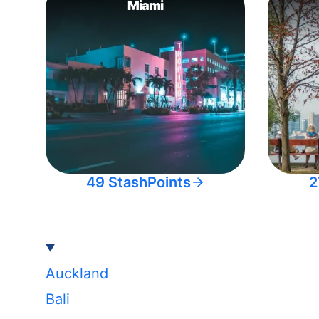
Miami
49 StashPoints
2
Auckland
Bali