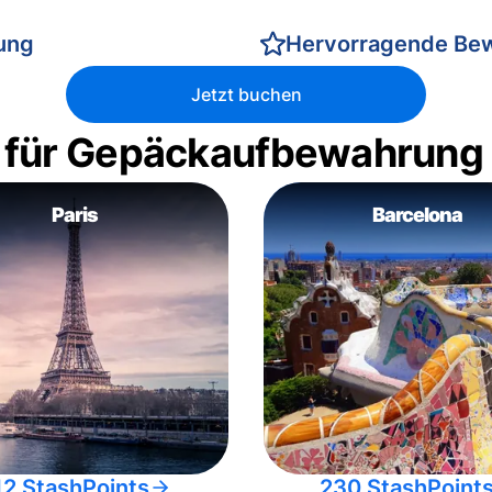
rung
Hervorragende Be
Jetzt buchen
 für Gepäckaufbewahrung
Paris
Barcelona
12 StashPoints
230 StashPoint