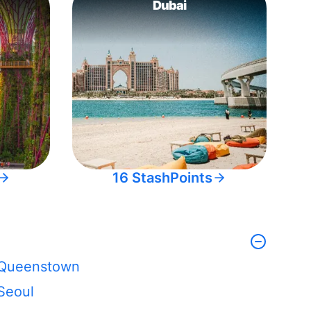
Dubai
16 StashPoints
Queenstown
Seoul