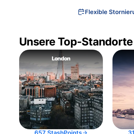
Flexible Stornie
Unsere Top-Standorte
London
657 StashPoints
3