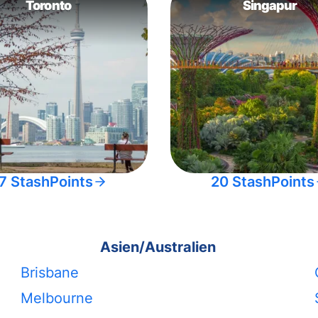
Toronto
Singapur
7 StashPoints
20 StashPoints
Asien/Australien
Brisbane
Melbourne