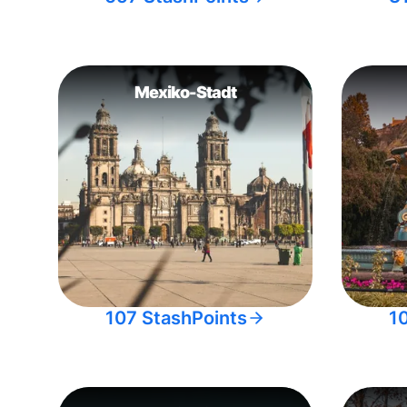
Mexiko-Stadt
107 StashPoints
1