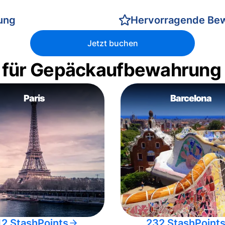
rung
Hervorragende Be
Jetzt buchen
 für Gepäckaufbewahrung
Paris
Barcelona
12 StashPoints
232 StashPoint