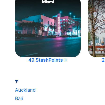
Miami
49 StashPoints
2
Auckland
Bali