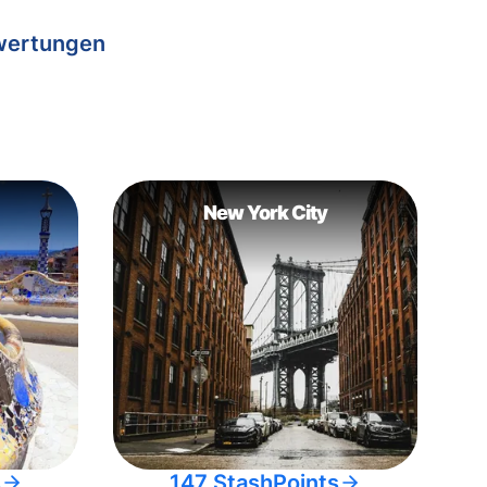
wertungen
New York City
s
147 StashPoints