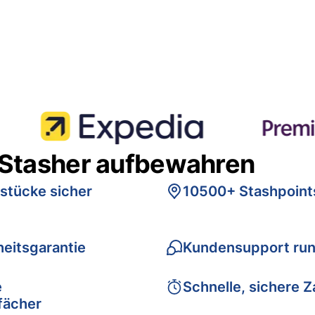
 Stasher aufbewahren
stücke sicher
10500+ Stashpoint
eitsgarantie
Kundensupport run
e
Schnelle, sichere 
fächer