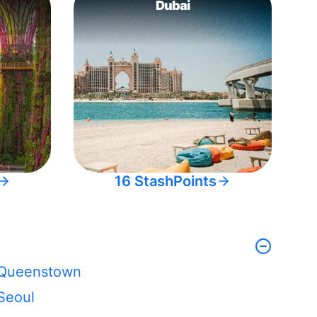
Dubai
16 StashPoints
Queenstown
Seoul