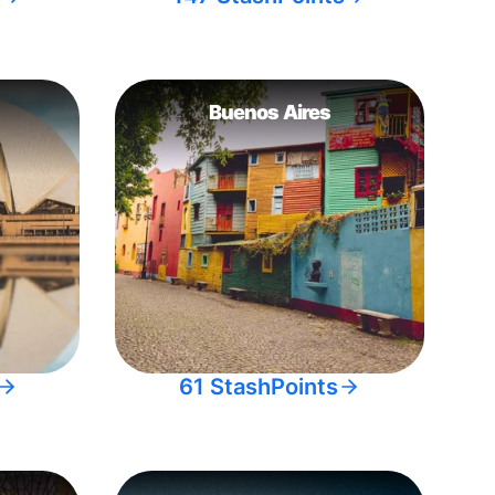
Buenos Aires
61 StashPoints