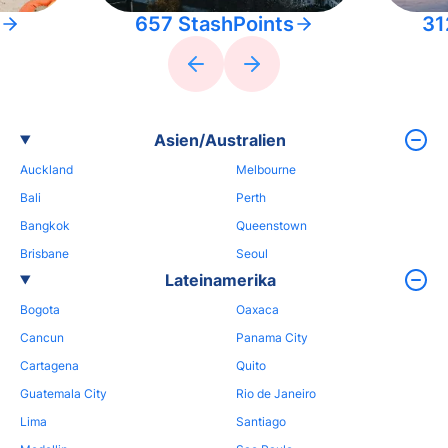
657 StashPoints
31
Asien/Australien
Auckland
Melbourne
Bali
Perth
Bangkok
Queenstown
Brisbane
Seoul
Lateinamerika
Bogota
Oaxaca
Cancun
Panama City
Cartagena
Quito
Guatemala City
Rio de Janeiro
Lima
Santiago