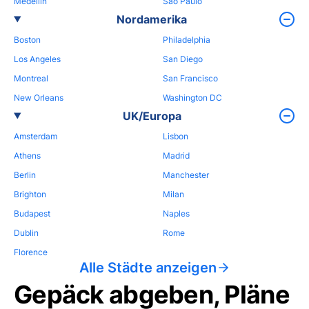
Medellin
Sao Paulo
Nordamerika
Boston
Philadelphia
Los Angeles
San Diego
Montreal
San Francisco
New Orleans
Washington DC
UK/Europa
Amsterdam
Lisbon
Athens
Madrid
Berlin
Manchester
Brighton
Milan
Budapest
Naples
Dublin
Rome
Florence
Alle Städte anzeigen
Gepäck abgeben, Pläne