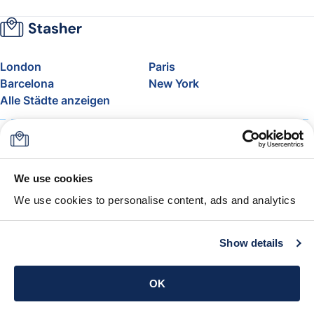
London
Paris
Barcelona
New York
Alle Städte anzeigen
Über uns
Preise
FAQ
Support
Blog
Nehmen Sie am Affiliate-
We use cookies
Programm von Stasher teil
We use cookies to personalise content, ads and analytics
Freigepäck bei Airlines
Die Stasher-Garantie
AGB
Show details
App holen
OK