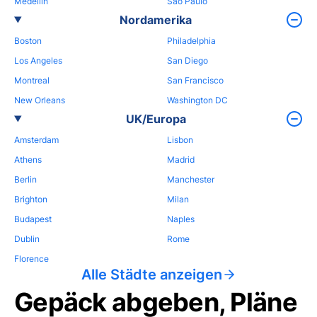
Medellin
Sao Paulo
Nordamerika
Boston
Philadelphia
Los Angeles
San Diego
Montreal
San Francisco
New Orleans
Washington DC
UK/Europa
Amsterdam
Lisbon
Athens
Madrid
Berlin
Manchester
Brighton
Milan
Budapest
Naples
Dublin
Rome
Florence
Alle Städte anzeigen
Gepäck abgeben, Pläne