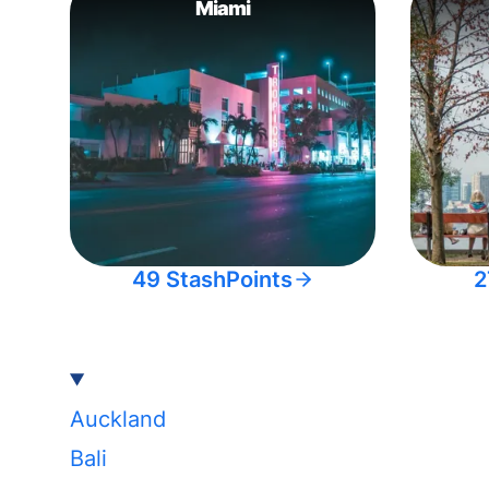
Miami
49 StashPoints
2
Auckland
Bali