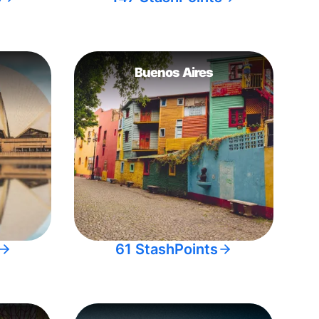
Buenos Aires
61 StashPoints