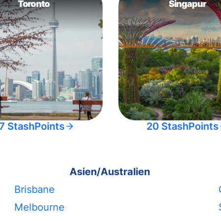
Toronto
Singapur
7 StashPoints
20 StashPoints
Asien/Australien
Brisbane
Melbourne