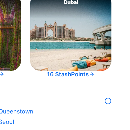
Dubai
16 StashPoints
Queenstown
Seoul