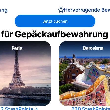
rung
Hervorragende Be
Jetzt buchen
 für Gepäckaufbewahrung
Paris
Barcelona
12 StashPoints
230 StashPoint