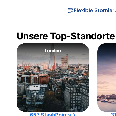
Flexible Stornie
Unsere Top-Standorte
London
657 StashPoints
3