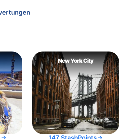
wertungen
New York City
s
147 StashPoints