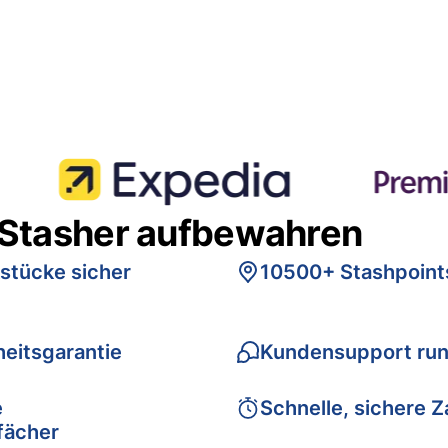
 Stasher aufbewahren
stücke sicher
10500+ Stashpoint
eitsgarantie
Kundensupport run
e
Schnelle, sichere 
fächer