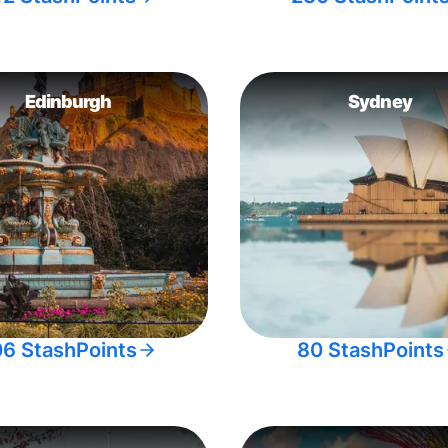
Edinburgh
Sydney
06 StashPoints
80 StashPoints