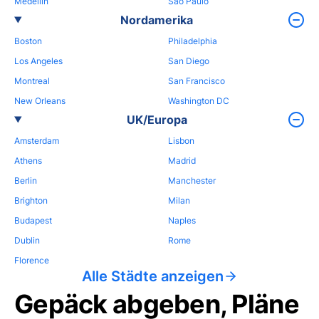
Medellin
Sao Paulo
Nordamerika
Boston
Philadelphia
Los Angeles
San Diego
Montreal
San Francisco
New Orleans
Washington DC
UK/Europa
Amsterdam
Lisbon
Athens
Madrid
Berlin
Manchester
Brighton
Milan
Budapest
Naples
Dublin
Rome
Florence
Alle Städte anzeigen
Gepäck abgeben, Pläne