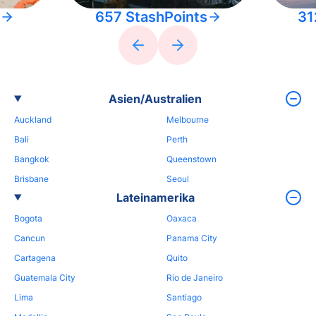
657 StashPoints
31
Asien/Australien
Auckland
Melbourne
Bali
Perth
Bangkok
Queenstown
Brisbane
Seoul
Lateinamerika
Bogota
Oaxaca
Cancun
Panama City
Cartagena
Quito
Guatemala City
Rio de Janeiro
Lima
Santiago