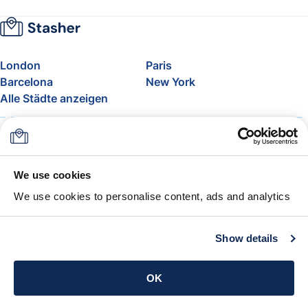
London
Paris
Barcelona
New York
Alle Städte anzeigen
Über uns
Preise
FAQ
Support
Blog
Nehmen Sie am Affiliate-
We use cookies
Programm von Stasher teil
We use cookies to personalise content, ads and analytics
Freigepäck bei Airlines
Die Stasher-Garantie
AGB
Show details
App holen
OK