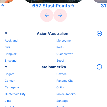
657 StashPoints
31
Asien/Australien
Auckland
Melbourne
Bali
Perth
Bangkok
Queenstown
Brisbane
Seoul
Lateinamerika
Bogota
Oaxaca
Cancun
Panama City
Cartagena
Quito
Guatemala City
Rio de Janeiro
Lima
Santiago