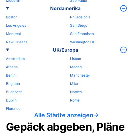
Medellin
Sao Paulo
Nordamerika
Boston
Philadelphia
Los Angeles
San Diego
Montreal
San Francisco
New Orleans
Washington DC
UK/Europa
Amsterdam
Lisbon
Athens
Madrid
Berlin
Manchester
Brighton
Milan
Budapest
Naples
Dublin
Rome
Florence
Alle Städte anzeigen
Gepäck abgeben, Pläne