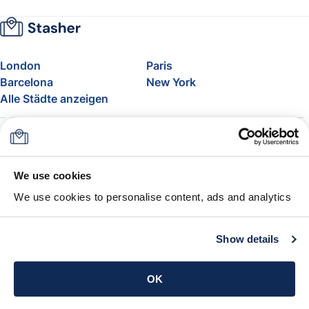
London
Paris
Barcelona
New York
Alle Städte anzeigen
Über uns
Preise
FAQ
Support
Blog
Nehmen Sie am Affiliate-
We use cookies
Programm von Stasher teil
We use cookies to personalise content, ads and analytics
Freigepäck bei Airlines
Die Stasher-Garantie
AGB
Show details
App holen
OK