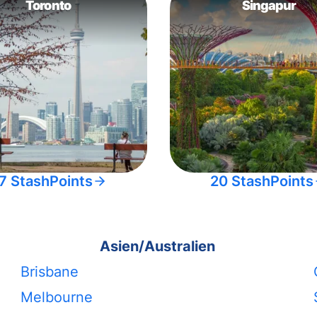
Toronto
Singapur
7 StashPoints
20 StashPoints
Asien/Australien
Brisbane
Melbourne