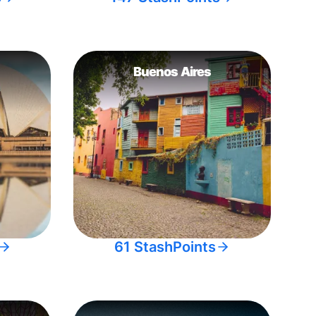
Buenos Aires
61 StashPoints