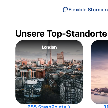
Flexible Stornie
Unsere Top-Standorte
London
655 StashPoints
3