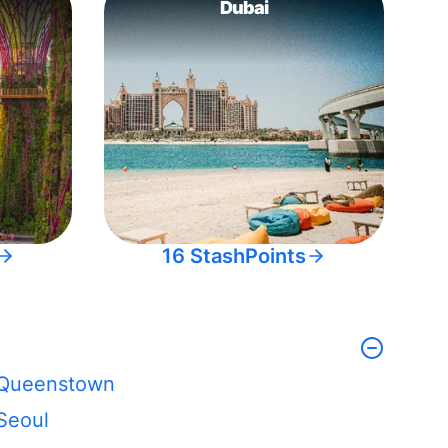
Dubai
16 StashPoints
Queenstown
Seoul