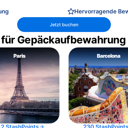
rung
Hervorragende Be
Jetzt buchen
 für Gepäckaufbewahrung
Paris
Barcelona
12 StashPoints
230 StashPoint