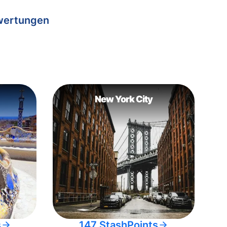
wertungen
New York City
s
147 StashPoints