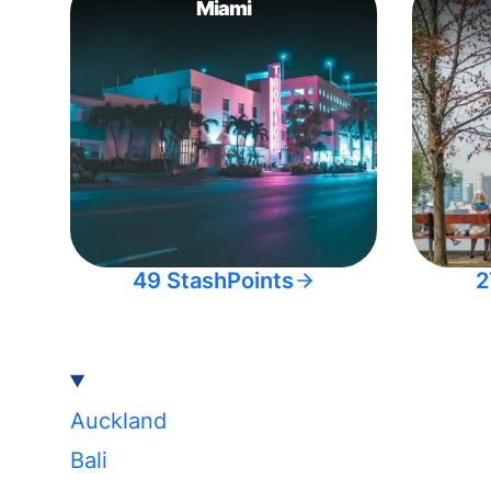
Miami
49 StashPoints
2
Auckland
Bali