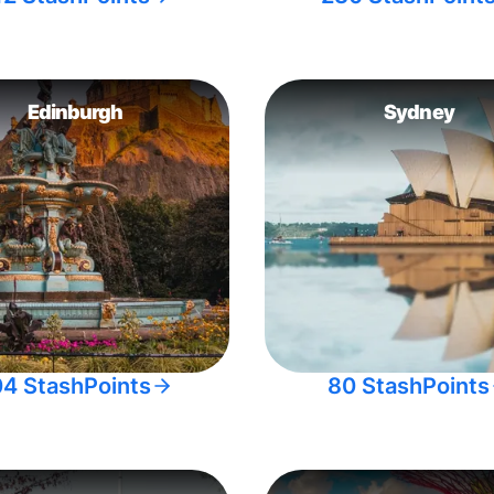
Edinburgh
Sydney
04 StashPoints
80 StashPoints