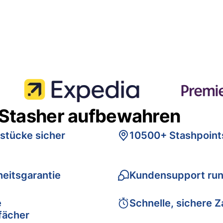
 Stasher aufbewahren
stücke sicher
10500+ Stashpoint
eitsgarantie
Kundensupport run
e
Schnelle, sichere 
fächer