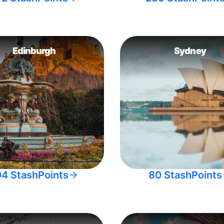
Edinburgh
Sydney
04 StashPoints
80 StashPoints