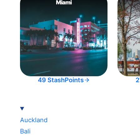
Miami
49 StashPoints
2
Auckland
Bali