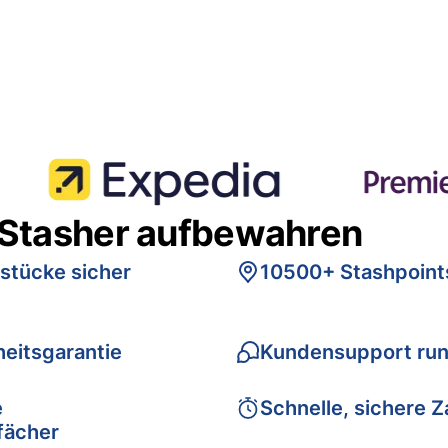
 Stasher aufbewahren
stücke sicher
10500+ Stashpoint
eitsgarantie
Kundensupport run
e
Schnelle, sichere 
fächer