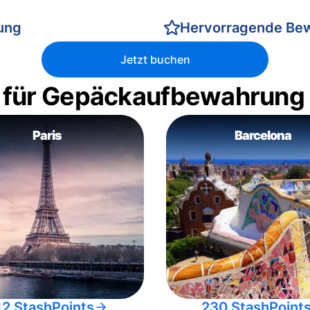
rung
Hervorragende Be
Jetzt buchen
 für Gepäckaufbewahrung
Paris
Barcelona
12 StashPoints
230 StashPoint