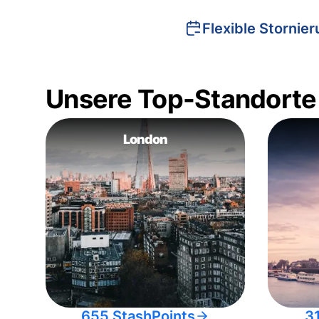
Flexible Stornie
Unsere Top-Standorte
London
655 StashPoints
3