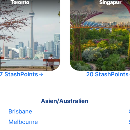
Toronto
Singapur
7 StashPoints
20 StashPoints
Asien/Australien
Brisbane
Melbourne