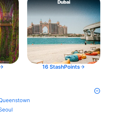
Dubai
16 StashPoints
Queenstown
Seoul