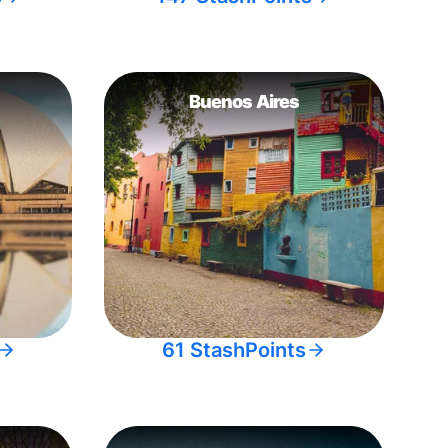
Buenos Aires
61 StashPoints