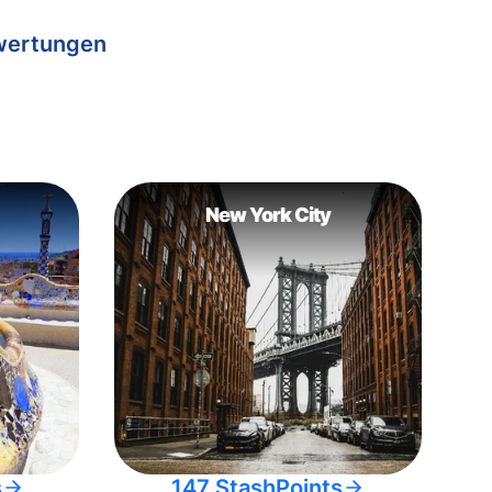
wertungen
New York City
s
147 StashPoints