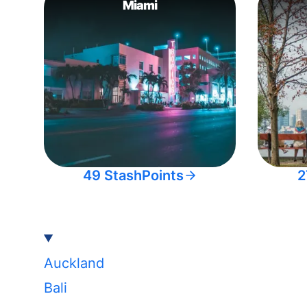
Miami
49 StashPoints
2
Auckland
Bali