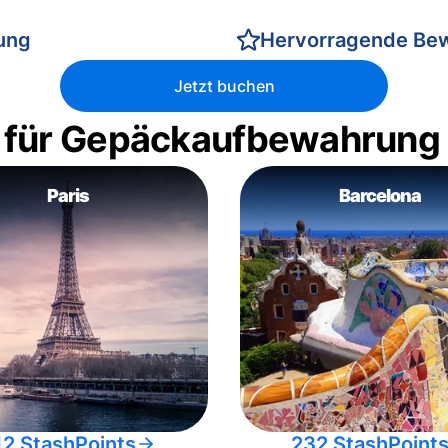
rung
Hervorragende Be
Jetzt buchen
 für Gepäckaufbewahrung
Paris
Barcelona
12 StashPoints
232 StashPoint