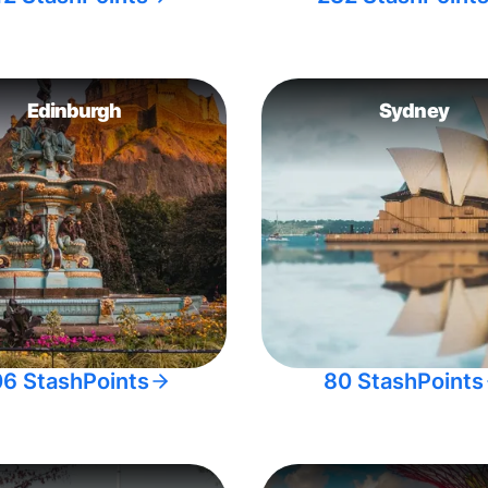
Edinburgh
Sydney
06 StashPoints
80 StashPoints