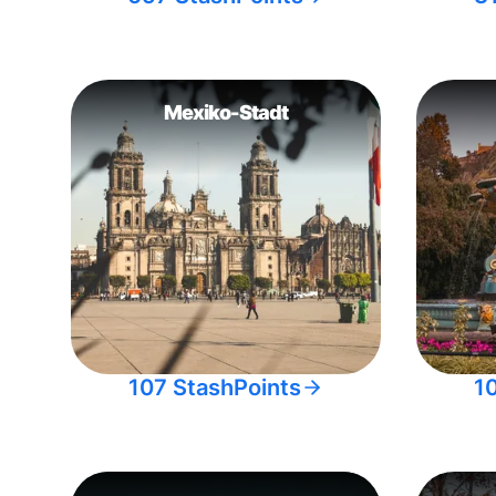
Mexiko-Stadt
107 StashPoints
1