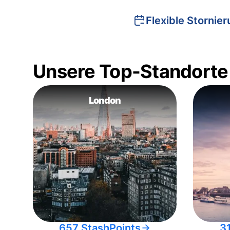
Flexible Stornie
Unsere Top-Standorte
London
657 StashPoints
3