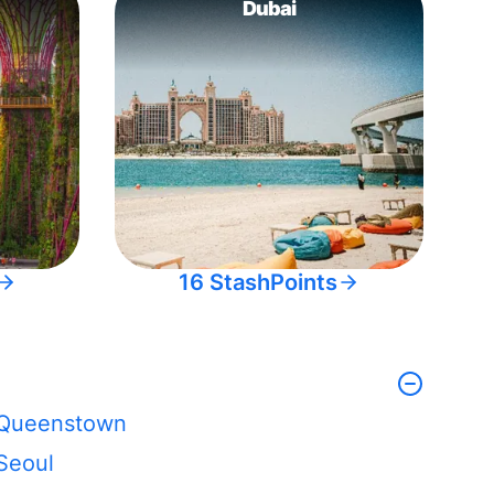
Dubai
16 StashPoints
Queenstown
Seoul