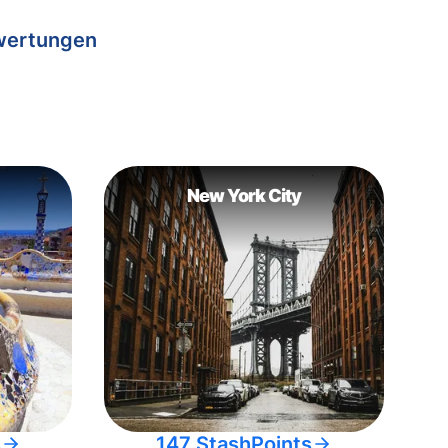
wertungen
New York City
s
147 StashPoints