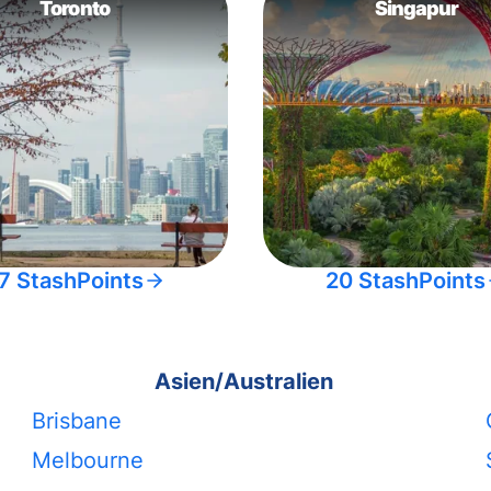
Toronto
Singapur
7 StashPoints
20 StashPoints
Asien/Australien
Brisbane
Melbourne