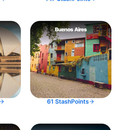
Buenos Aires
61 StashPoints