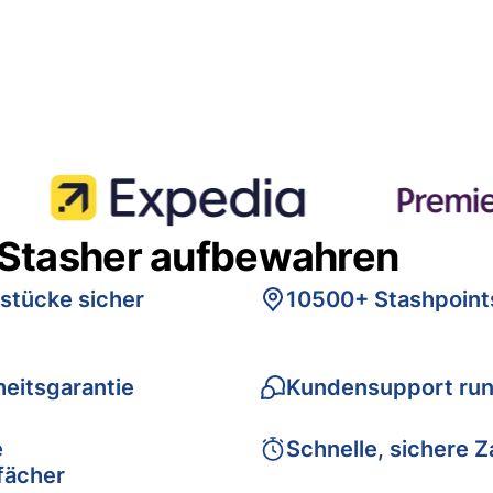
 Stasher aufbewahren
stücke sicher
10500+ Stashpoint
eitsgarantie
Kundensupport run
e
Schnelle, sichere 
fächer