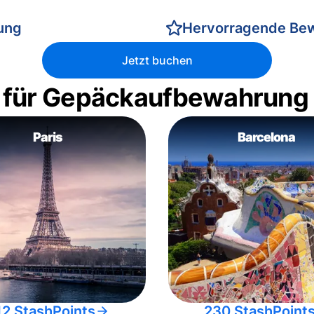
rung
Hervorragende Be
Jetzt buchen
 für Gepäckaufbewahrung
Paris
Barcelona
12 StashPoints
230 StashPoint