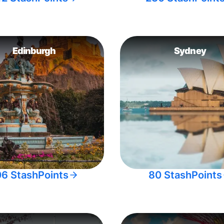
Edinburgh
Sydney
06 StashPoints
80 StashPoints