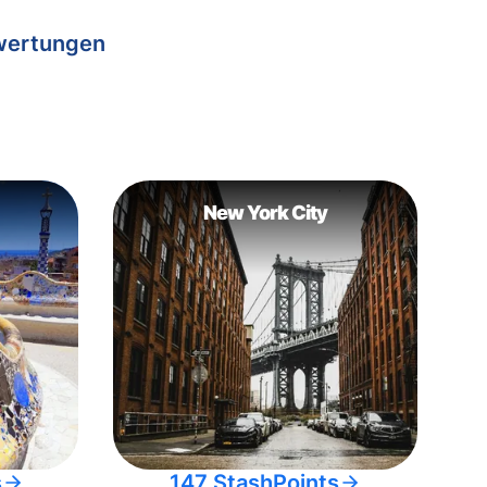
wertungen
New York City
s
147 StashPoints