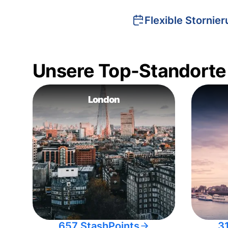
Flexible Stornie
Unsere Top-Standorte
London
657 StashPoints
3