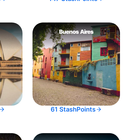
Buenos Aires
61 StashPoints