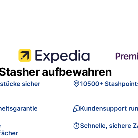
 Stasher aufbewahren
stücke sicher
10500+ Stashpoint
eitsgarantie
Kundensupport run
e
Schnelle, sichere 
fächer