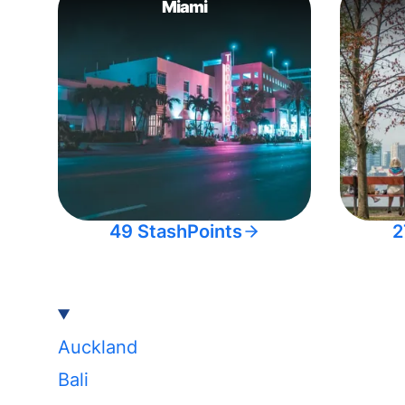
Miami
49 StashPoints
2
Auckland
Bali