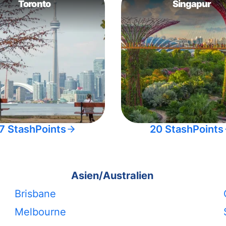
Toronto
Singapur
7 StashPoints
20 StashPoints
Asien/Australien
Brisbane
Melbourne