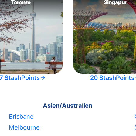
Toronto
Singapur
7 StashPoints
20 StashPoints
Asien/Australien
Brisbane
Melbourne