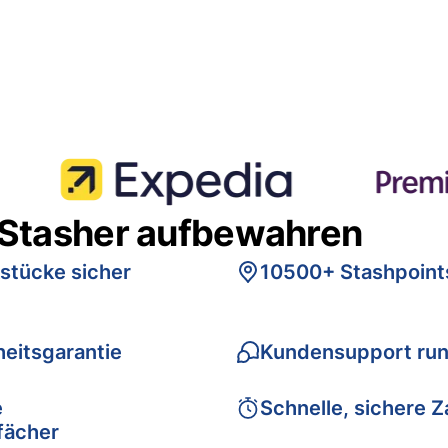
 Stasher aufbewahren
stücke sicher
10500+ Stashpoint
eitsgarantie
Kundensupport run
e
Schnelle, sichere 
fächer