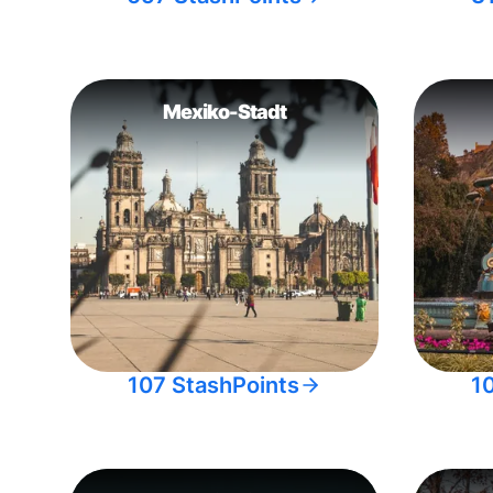
Mexiko-Stadt
107 StashPoints
1