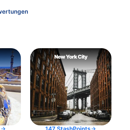
wertungen
New York City
s
147 StashPoints