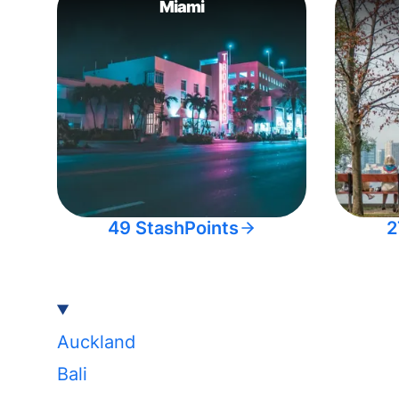
Miami
49 StashPoints
2
Auckland
Bali