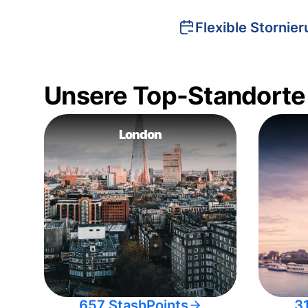
Flexible Stornie
Unsere Top-Standorte
London
657 StashPoints
3