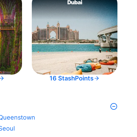
Dubai
16 StashPoints
Queenstown
Seoul