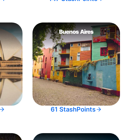
Buenos Aires
61 StashPoints