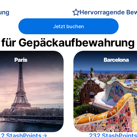
rung
Hervorragende Be
Jetzt buchen
 für Gepäckaufbewahrung
Paris
Barcelona
12 StashPoints
232 StashPoint