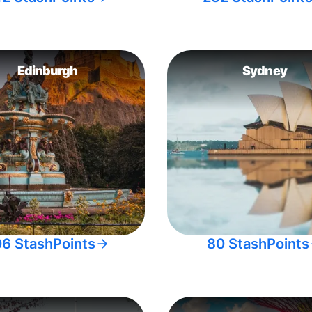
Edinburgh
Sydney
06 StashPoints
80 StashPoints