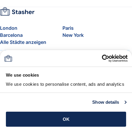
London
Paris
Barcelona
New York
Alle Städte anzeigen
Über uns
Preise
FAQ
Support
Blog
Nehmen Sie am Affiliate-
We use cookies
Programm von Stasher teil
We use cookies to personalise content, ads and analytics
Freigepäck bei Airlines
Die Stasher-Garantie
AGB
Show details
App holen
OK