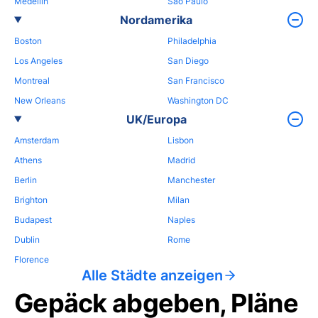
Medellin
Sao Paulo
Nordamerika
Boston
Philadelphia
Los Angeles
San Diego
Montreal
San Francisco
New Orleans
Washington DC
UK/Europa
Amsterdam
Lisbon
Athens
Madrid
Berlin
Manchester
Brighton
Milan
Budapest
Naples
Dublin
Rome
Florence
Alle Städte anzeigen
Gepäck abgeben, Pläne