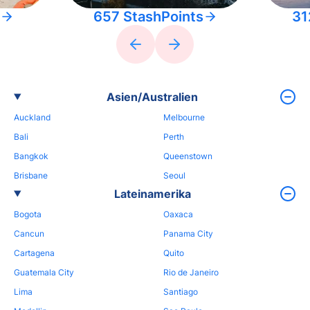
657 StashPoints
31
Asien/Australien
Auckland
Melbourne
Bali
Perth
Bangkok
Queenstown
Brisbane
Seoul
Lateinamerika
Bogota
Oaxaca
Cancun
Panama City
Cartagena
Quito
Guatemala City
Rio de Janeiro
Lima
Santiago