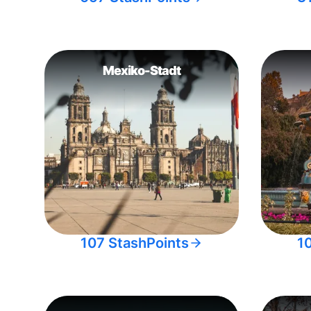
Mexiko-Stadt
107 StashPoints
1