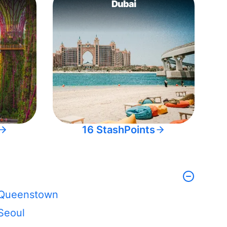
Dubai
16 StashPoints
Queenstown
Seoul