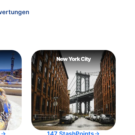
wertungen
New York City
s
147 StashPoints