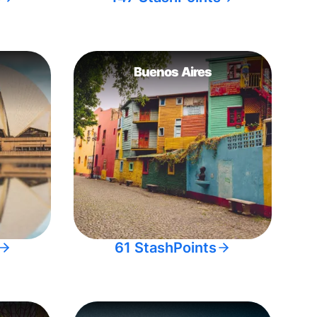
Buenos Aires
61 StashPoints