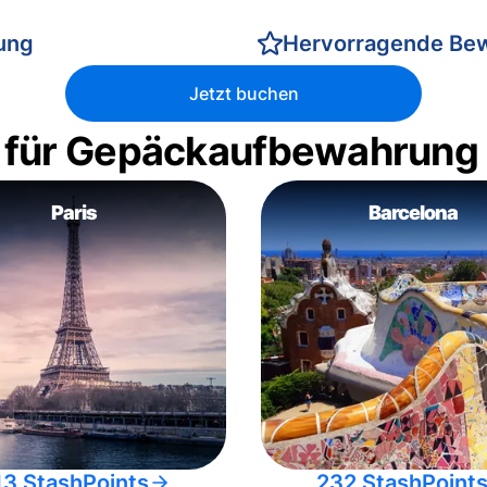
rung
Hervorragende Be
Jetzt buchen
 für Gepäckaufbewahrung
Paris
Barcelona
13 StashPoints
232 StashPoint