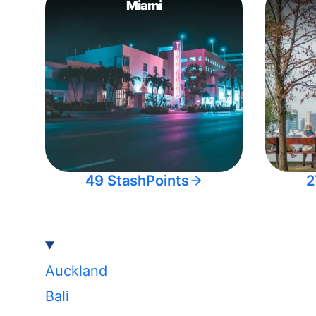
Miami
49 StashPoints
2
Auckland
Bali