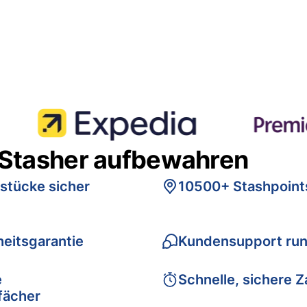
 Stasher aufbewahren
stücke sicher
10500+ Stashpoint
eitsgarantie
Kundensupport run
e
Schnelle, sichere 
fächer