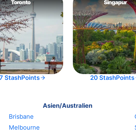
Toronto
Singapur
7 StashPoints
20 StashPoints
Asien/Australien
Brisbane
Melbourne