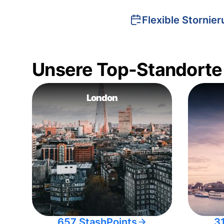
Flexible Stornie
Unsere Top-Standorte
London
657 StashPoints
3