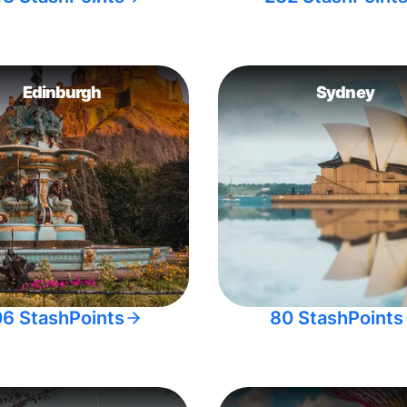
Edinburgh
Sydney
06 StashPoints
80 StashPoints