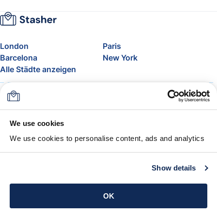
London
Paris
Barcelona
New York
Alle Städte anzeigen
Über uns
Preise
FAQ
Support
Blog
Nehmen Sie am Affiliate-
We use cookies
Programm von Stasher teil
We use cookies to personalise content, ads and analytics
Freigepäck bei Airlines
Die Stasher-Garantie
AGB
Show details
App holen
OK