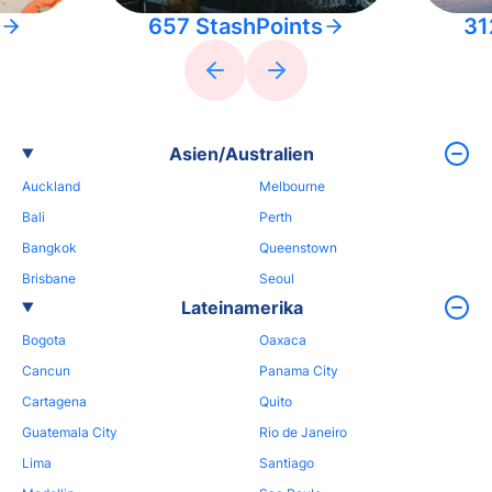
657 StashPoints
31
Asien/Australien
Auckland
Melbourne
Bali
Perth
Bangkok
Queenstown
Brisbane
Seoul
Lateinamerika
Bogota
Oaxaca
Cancun
Panama City
Cartagena
Quito
Guatemala City
Rio de Janeiro
Lima
Santiago