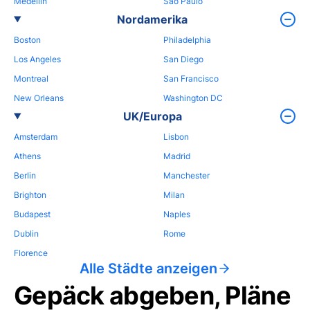
Medellin
Sao Paulo
Nordamerika
Boston
Philadelphia
Los Angeles
San Diego
Montreal
San Francisco
New Orleans
Washington DC
UK/Europa
Amsterdam
Lisbon
Athens
Madrid
Berlin
Manchester
Brighton
Milan
Budapest
Naples
Dublin
Rome
Florence
Alle Städte anzeigen
Gepäck abgeben, Pläne