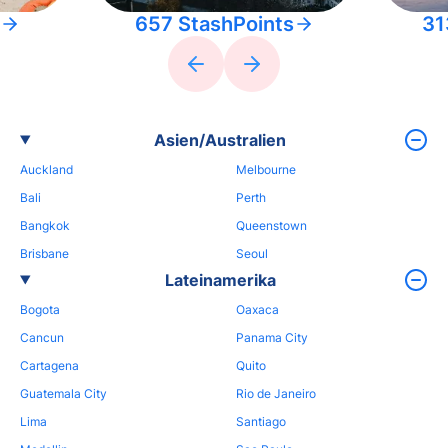
657 StashPoints
31
Asien/Australien
Auckland
Melbourne
Bali
Perth
Bangkok
Queenstown
Brisbane
Seoul
Lateinamerika
Bogota
Oaxaca
Cancun
Panama City
Cartagena
Quito
Guatemala City
Rio de Janeiro
Lima
Santiago