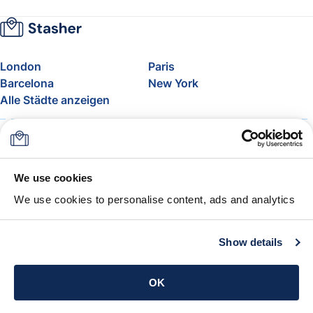
London
Paris
Barcelona
New York
Alle Städte anzeigen
Über uns
Preise
FAQ
Support
Blog
Nehmen Sie am Affiliate-
We use cookies
Programm von Stasher teil
We use cookies to personalise content, ads and analytics
Freigepäck bei Airlines
Die Stasher-Garantie
AGB
Show details
App holen
OK