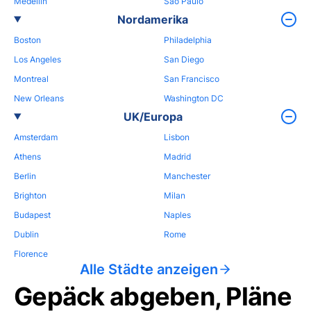
Medellin
Sao Paulo
Nordamerika
Boston
Philadelphia
Los Angeles
San Diego
Montreal
San Francisco
New Orleans
Washington DC
UK/Europa
Amsterdam
Lisbon
Athens
Madrid
Berlin
Manchester
Brighton
Milan
Budapest
Naples
Dublin
Rome
Florence
Alle Städte anzeigen
Gepäck abgeben, Pläne