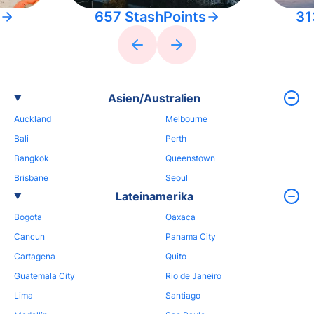
657 StashPoints
31
Asien/Australien
Auckland
Melbourne
Bali
Perth
Bangkok
Queenstown
Brisbane
Seoul
Lateinamerika
Bogota
Oaxaca
Cancun
Panama City
Cartagena
Quito
Guatemala City
Rio de Janeiro
Lima
Santiago