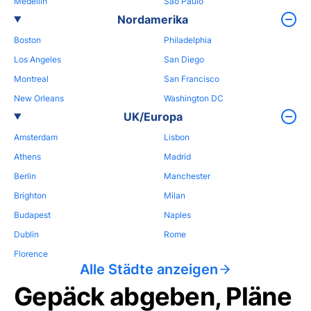
Medellin
Sao Paulo
Nordamerika
Boston
Philadelphia
Los Angeles
San Diego
Montreal
San Francisco
New Orleans
Washington DC
UK/Europa
Amsterdam
Lisbon
Athens
Madrid
Berlin
Manchester
Brighton
Milan
Budapest
Naples
Dublin
Rome
Florence
Alle Städte anzeigen
Gepäck abgeben, Pläne