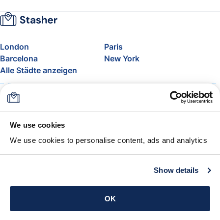
London
Paris
Barcelona
New York
Alle Städte anzeigen
Über uns
Preise
FAQ
Support
Blog
Nehmen Sie am Affiliate-
We use cookies
Programm von Stasher teil
We use cookies to personalise content, ads and analytics
Freigepäck bei Airlines
Die Stasher-Garantie
AGB
Show details
App holen
OK