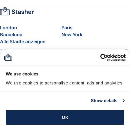
London
Paris
Barcelona
New York
Alle Städte anzeigen
Über uns
Preise
FAQ
Support
Blog
Nehmen Sie am Affiliate-
We use cookies
Programm von Stasher teil
We use cookies to personalise content, ads and analytics
Freigepäck bei Airlines
Die Stasher-Garantie
AGB
Show details
App holen
OK