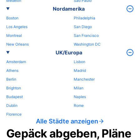
Medellin
Sao Paulo
Nordamerika
Boston
Philadelphia
Los Angeles
San Diego
Montreal
San Francisco
New Orleans
Washington DC
UK/Europa
Amsterdam
Lisbon
Athens
Madrid
Berlin
Manchester
Brighton
Milan
Budapest
Naples
Dublin
Rome
Florence
Alle Städte anzeigen
Gepäck abgeben, Pläne