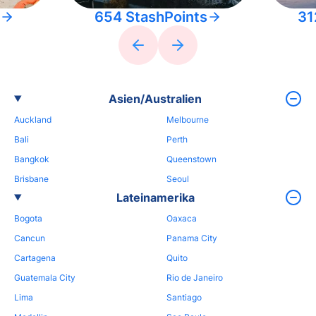
654 StashPoints
31
Asien/Australien
Auckland
Melbourne
Bali
Perth
Bangkok
Queenstown
Brisbane
Seoul
Lateinamerika
Bogota
Oaxaca
Cancun
Panama City
Cartagena
Quito
Guatemala City
Rio de Janeiro
Lima
Santiago