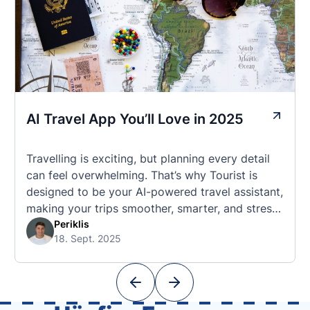
AI Travel App You’ll Love in 2025
Travelling is exciting, but planning every detail
can feel overwhelming. That’s why Tourist is
designed to be your AI-powered travel assistant,
making your trips smoother, smarter, and stress-
free. 🧭 What Makes the Tourist App Unique?
Periklis
18. Sept. 2025
Unlike standard travel apps, Tourist combines
powerful tools into one easy-to-use platform:
With Tourist, your trip planning becomes as
exciting …