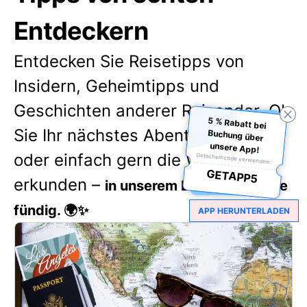
Entdeckern
Entdecken Sie Reisetipps von
Insidern, Geheimtipps und
Geschichten anderer Reisender. Ob
5 % Rabatt bei
Buchung über
Sie Ihr nächstes Abenteuer planen
unsere App!
oder einfach gern die Welt
Gutscheincode verwenden:
GETAPP5
erkunden –
in unserem Blog werden Sie
fündig. 🌍✨
APP HERUNTERLADEN