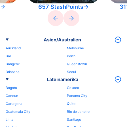
657 StashPoints
31
Asien/Australien
Auckland
Melbourne
Bali
Perth
Bangkok
Queenstown
Brisbane
Seoul
Lateinamerika
Bogota
Oaxaca
Cancun
Panama City
Cartagena
Quito
Guatemala City
Rio de Janeiro
Lima
Santiago