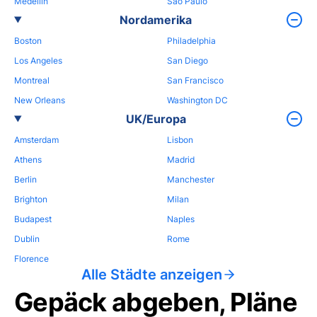
Medellin
Sao Paulo
Nordamerika
Boston
Philadelphia
Los Angeles
San Diego
Montreal
San Francisco
New Orleans
Washington DC
UK/Europa
Amsterdam
Lisbon
Athens
Madrid
Berlin
Manchester
Brighton
Milan
Budapest
Naples
Dublin
Rome
Florence
Alle Städte anzeigen
Gepäck abgeben, Pläne