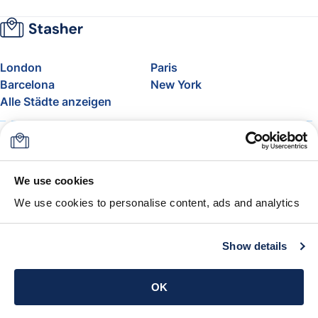
London
Paris
Barcelona
New York
Alle Städte anzeigen
Über uns
Preise
FAQ
Support
Blog
Nehmen Sie am Affiliate-
We use cookies
Programm von Stasher teil
We use cookies to personalise content, ads and analytics
Freigepäck bei Airlines
Die Stasher-Garantie
AGB
Show details
App holen
OK