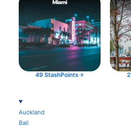
Miami
49 StashPoints
2
Auckland
Bali