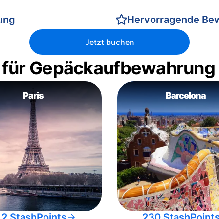
rung
Hervorragende Be
Jetzt buchen
 für Gepäckaufbewahrung
Paris
Barcelona
12 StashPoints
230 StashPoint