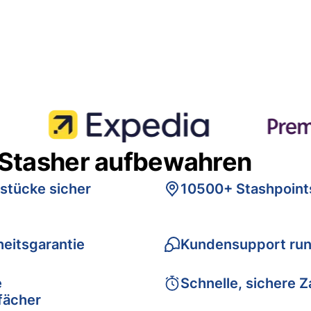
 Stasher aufbewahren
stücke sicher
10500+ Stashpoint
eitsgarantie
Kundensupport run
e
Schnelle, sichere 
fächer