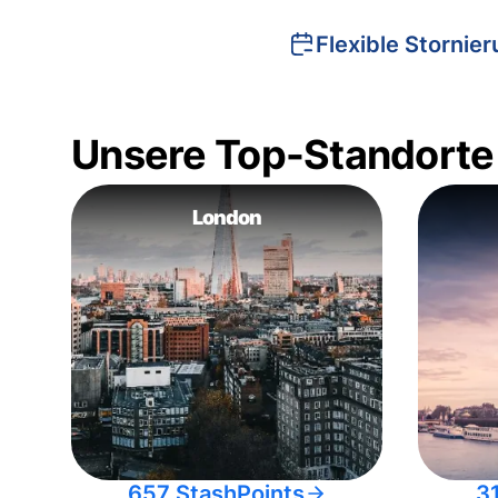
Flexible Stornie
Unsere Top-Standorte
London
657 StashPoints
3