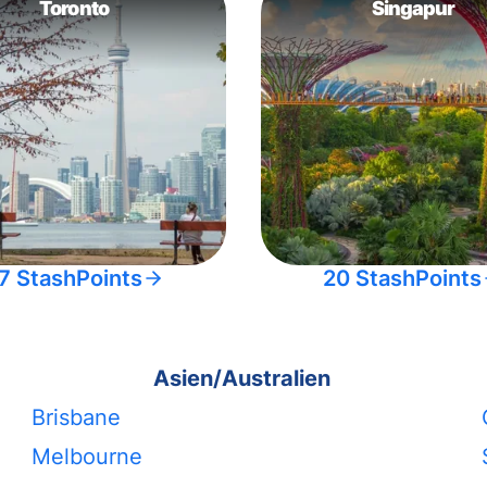
Toronto
Singapur
7 StashPoints
20 StashPoints
Asien/Australien
Brisbane
Melbourne