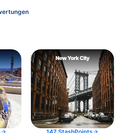
wertungen
New York City
s
147 StashPoints