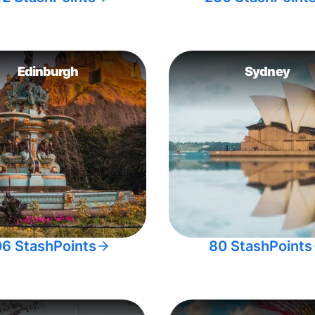
Edinburgh
Sydney
06 StashPoints
80 StashPoints