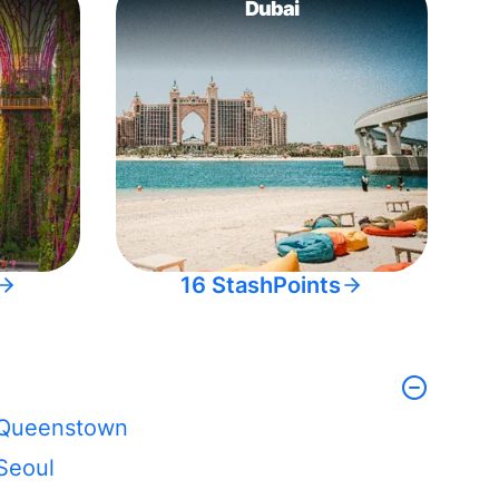
Dubai
16 StashPoints
Queenstown
Seoul