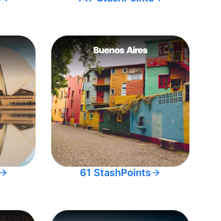
Buenos Aires
61 StashPoints