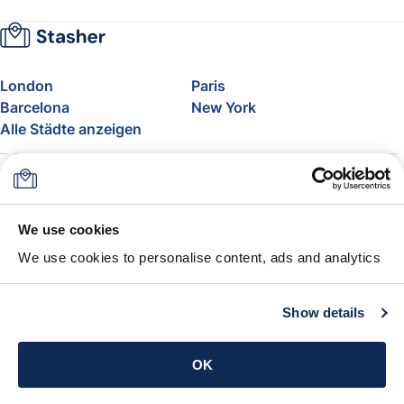
London
Paris
Barcelona
New York
Alle Städte anzeigen
Über uns
Preise
FAQ
Support
Blog
Nehmen Sie am Affiliate-
We use cookies
Programm von Stasher teil
We use cookies to personalise content, ads and analytics
Freigepäck bei Airlines
Die Stasher-Garantie
AGB
Show details
App holen
OK