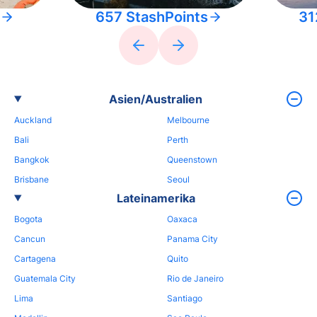
657 StashPoints
31
Asien/Australien
Auckland
Melbourne
Bali
Perth
Bangkok
Queenstown
Brisbane
Seoul
Lateinamerika
Bogota
Oaxaca
Cancun
Panama City
Cartagena
Quito
Guatemala City
Rio de Janeiro
Lima
Santiago