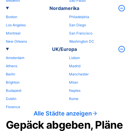
Medellin
Sao Paulo
Nordamerika
Boston
Philadelphia
Los Angeles
San Diego
Montreal
San Francisco
New Orleans
Washington DC
UK/Europa
Amsterdam
Lisbon
Athens
Madrid
Berlin
Manchester
Brighton
Milan
Budapest
Naples
Dublin
Rome
Florence
Alle Städte anzeigen
Gepäck abgeben, Pläne