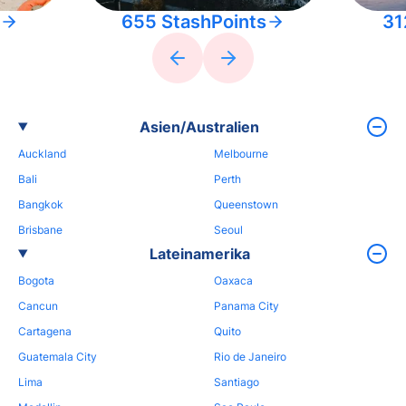
655 StashPoints
31
Asien/Australien
Auckland
Melbourne
Bali
Perth
Bangkok
Queenstown
Brisbane
Seoul
Lateinamerika
Bogota
Oaxaca
Cancun
Panama City
Cartagena
Quito
Guatemala City
Rio de Janeiro
Lima
Santiago