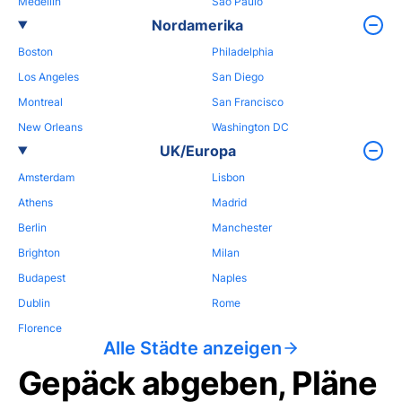
Medellin
Sao Paulo
Nordamerika
Boston
Philadelphia
Los Angeles
San Diego
Montreal
San Francisco
New Orleans
Washington DC
UK/Europa
Amsterdam
Lisbon
Athens
Madrid
Berlin
Manchester
Brighton
Milan
Budapest
Naples
Dublin
Rome
Florence
Alle Städte anzeigen
Gepäck abgeben, Pläne