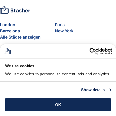
London
Paris
Barcelona
New York
Alle Städte anzeigen
Über uns
Preise
FAQ
Support
Blog
Nehmen Sie am Affiliate-
We use cookies
Programm von Stasher teil
We use cookies to personalise content, ads and analytics
Freigepäck bei Airlines
Die Stasher-Garantie
AGB
Show details
App holen
OK