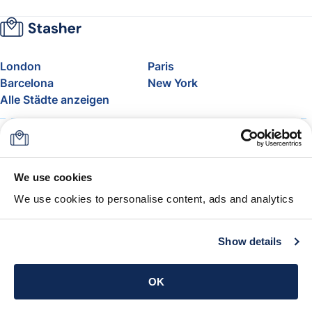
London
Paris
Barcelona
New York
Alle Städte anzeigen
Über uns
Preise
FAQ
Support
Blog
Nehmen Sie am Affiliate-
We use cookies
Programm von Stasher teil
We use cookies to personalise content, ads and analytics
Freigepäck bei Airlines
Die Stasher-Garantie
AGB
Show details
App holen
OK