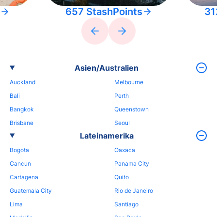
657 StashPoints
31
Asien/Australien
Auckland
Melbourne
Bali
Perth
Bangkok
Queenstown
Brisbane
Seoul
Lateinamerika
Bogota
Oaxaca
Cancun
Panama City
Cartagena
Quito
Guatemala City
Rio de Janeiro
Lima
Santiago