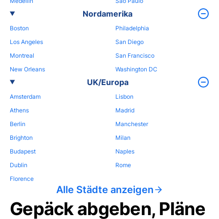
Medellin
Sao Paulo
Nordamerika
Boston
Philadelphia
Los Angeles
San Diego
Montreal
San Francisco
New Orleans
Washington DC
UK/Europa
Amsterdam
Lisbon
Athens
Madrid
Berlin
Manchester
Brighton
Milan
Budapest
Naples
Dublin
Rome
Florence
Alle Städte anzeigen
Gepäck abgeben, Pläne