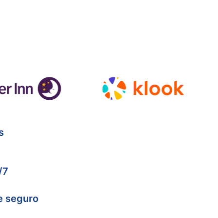
s
/7
e seguro