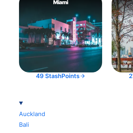
Miami
49 StashPoints
2
Auckland
Bali