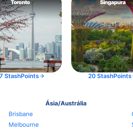
Toronto
Singapura
7 StashPoints
20 StashPoints
Ásia/Austrália
Brisbane
Melbourne