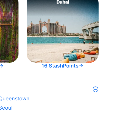
Dubai
16 StashPoints
Queenstown
Seoul