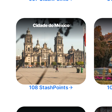
Cidade do México
108 StashPoints
1