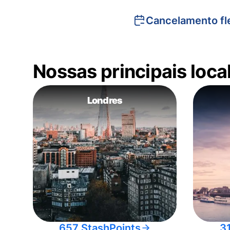
Cancelamento fle
Nossas principais loc
Londres
657 StashPoints
3