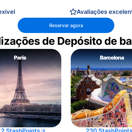
xível
Avaliações excelen
Reservar agora
alizações de Depósito de 
Paris
Barcelona
12 StashPoints
230 StashPoint