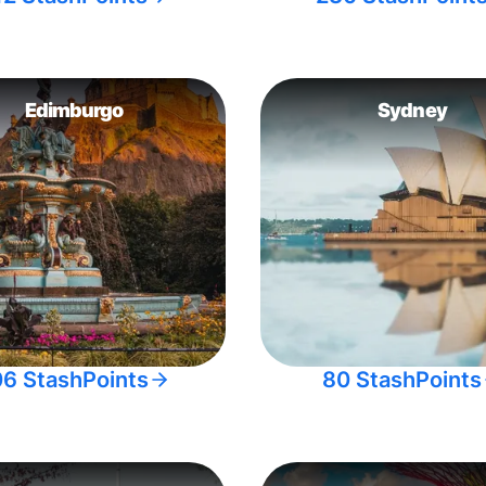
Edimburgo
Sydney
06 StashPoints
80 StashPoints