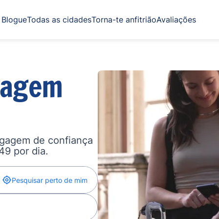
Blogue
Todas as cidades
Torna-te anfitrião
Avaliações
gagem
agagem de confiança
,49 por dia.
Pesquisar perto de mim