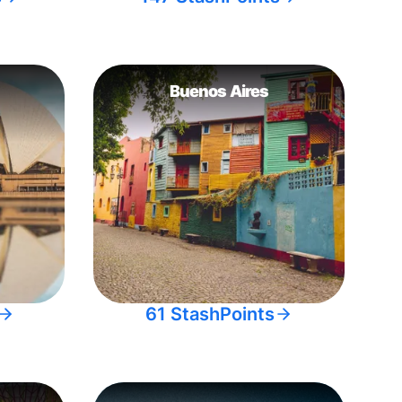
Buenos Aires
61 StashPoints