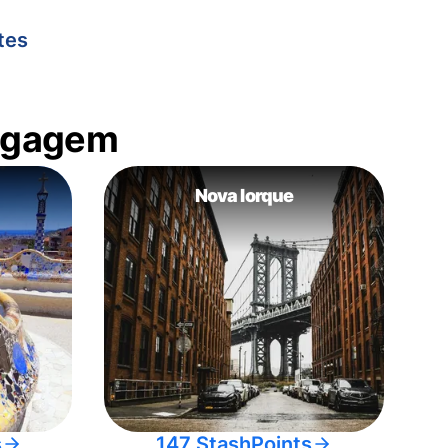
tes
bagagem
Nova Iorque
s
147 StashPoints