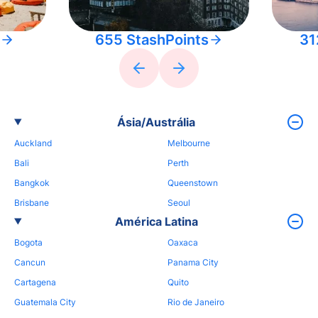
655 StashPoints
31
Ásia/Austrália
Auckland
Melbourne
Bali
Perth
Bangkok
Queenstown
Brisbane
Seoul
América Latina
Bogota
Oaxaca
Cancun
Panama City
Cartagena
Quito
Guatemala City
Rio de Janeiro