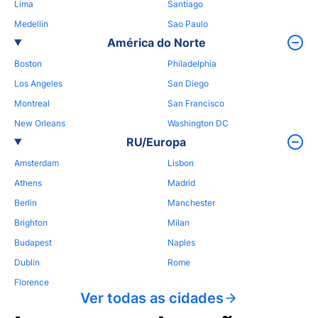
Lima
Santiago
Medellin
Sao Paulo
América do Norte
Boston
Philadelphia
Los Angeles
San Diego
Montreal
San Francisco
New Orleans
Washington DC
RU/Europa
Amsterdam
Lisbon
Athens
Madrid
Berlin
Manchester
Brighton
Milan
Budapest
Naples
Dublin
Rome
Florence
Ver todas as cidades