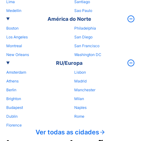
Lima
Santiago
Medellin
Sao Paulo
América do Norte
Boston
Philadelphia
Los Angeles
San Diego
Montreal
San Francisco
New Orleans
Washington DC
RU/Europa
Amsterdam
Lisbon
Athens
Madrid
Berlin
Manchester
Brighton
Milan
Budapest
Naples
Dublin
Rome
Florence
Ver todas as cidades