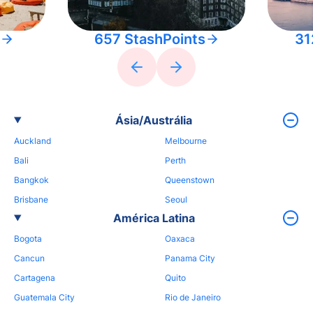
657 StashPoints
31
Ásia/Austrália
Auckland
Melbourne
Bali
Perth
Bangkok
Queenstown
Brisbane
Seoul
América Latina
Bogota
Oaxaca
Cancun
Panama City
Cartagena
Quito
Guatemala City
Rio de Janeiro