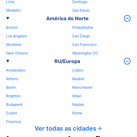
Lima
Santiago
Medellin
Sao Paulo
América do Norte
Boston
Philadelphia
Los Angeles
San Diego
Montreal
San Francisco
New Orleans
Washington DC
RU/Europa
Amsterdam
Lisbon
Athens
Madrid
Berlin
Manchester
Brighton
Milan
Budapest
Naples
Dublin
Rome
Florence
Ver todas as cidades