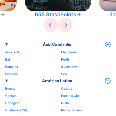
655 StashPoints
31
Ásia/Austrália
Auckland
Melbourne
Bali
Perth
Bangkok
Queenstown
Brisbane
Seoul
América Latina
Bogota
Oaxaca
Cancun
Panama City
Cartagena
Quito
Guatemala City
Rio de Janeiro