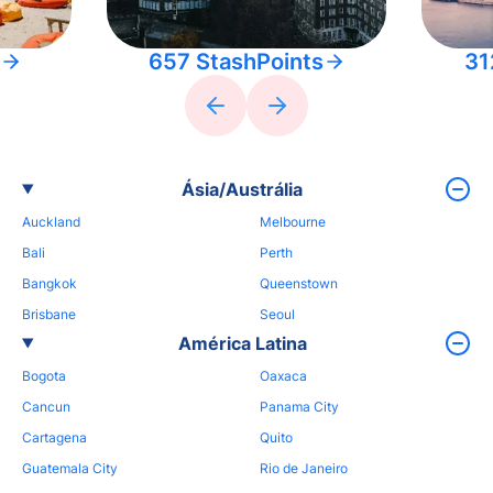
657 StashPoints
31
Ásia/Austrália
Auckland
Melbourne
Bali
Perth
Bangkok
Queenstown
Brisbane
Seoul
América Latina
Bogota
Oaxaca
Cancun
Panama City
Cartagena
Quito
Guatemala City
Rio de Janeiro