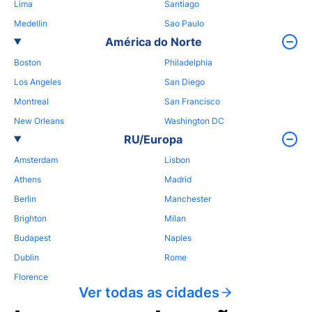
Lima
Santiago
Medellin
Sao Paulo
América do Norte
Boston
Philadelphia
Los Angeles
San Diego
Montreal
San Francisco
New Orleans
Washington DC
RU/Europa
Amsterdam
Lisbon
Athens
Madrid
Berlin
Manchester
Brighton
Milan
Budapest
Naples
Dublin
Rome
Florence
Ver todas as cidades