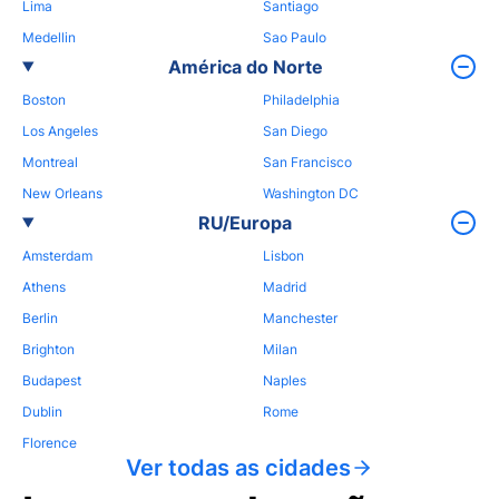
Lima
Santiago
Medellin
Sao Paulo
América do Norte
Boston
Philadelphia
Los Angeles
San Diego
Montreal
San Francisco
New Orleans
Washington DC
RU/Europa
Amsterdam
Lisbon
Athens
Madrid
Berlin
Manchester
Brighton
Milan
Budapest
Naples
Dublin
Rome
Florence
Ver todas as cidades