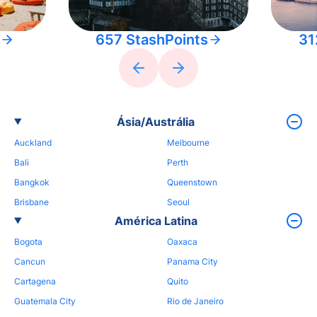
657 StashPoints
31
Ásia/Austrália
Auckland
Melbourne
Bali
Perth
Bangkok
Queenstown
Brisbane
Seoul
América Latina
Bogota
Oaxaca
Cancun
Panama City
Cartagena
Quito
Guatemala City
Rio de Janeiro