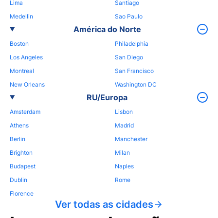
Lima
Santiago
Medellin
Sao Paulo
América do Norte
Boston
Philadelphia
Los Angeles
San Diego
Montreal
San Francisco
New Orleans
Washington DC
RU/Europa
Amsterdam
Lisbon
Athens
Madrid
Berlin
Manchester
Brighton
Milan
Budapest
Naples
Dublin
Rome
Florence
Ver todas as cidades