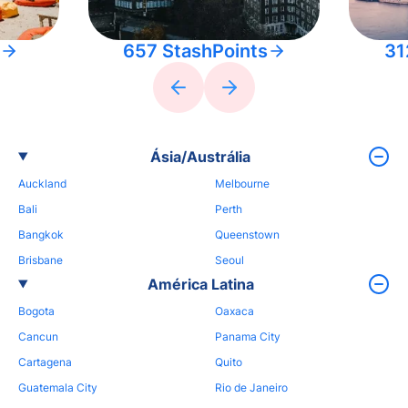
657 StashPoints
31
Ásia/Austrália
Auckland
Melbourne
Bali
Perth
Bangkok
Queenstown
Brisbane
Seoul
América Latina
Bogota
Oaxaca
Cancun
Panama City
Cartagena
Quito
Guatemala City
Rio de Janeiro