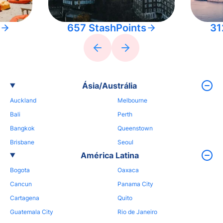
657 StashPoints
31
Ásia/Austrália
Auckland
Melbourne
Bali
Perth
Bangkok
Queenstown
Brisbane
Seoul
América Latina
Bogota
Oaxaca
Cancun
Panama City
Cartagena
Quito
Guatemala City
Rio de Janeiro