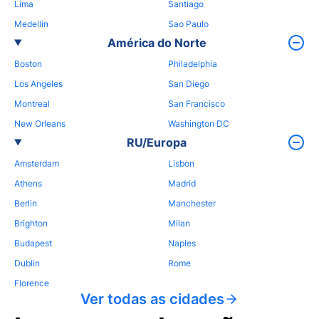
Lima
Santiago
Medellin
Sao Paulo
América do Norte
Boston
Philadelphia
Los Angeles
San Diego
Montreal
San Francisco
New Orleans
Washington DC
RU/Europa
Amsterdam
Lisbon
Athens
Madrid
Berlin
Manchester
Brighton
Milan
Budapest
Naples
Dublin
Rome
Florence
Ver todas as cidades