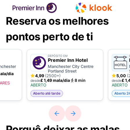
Reserva os melhores
pontos perto de ti
DEPÓSITO EM
Premier Inn Hotel
nchester
Manchester City Centre
Portland Street
ala/dia
4,99
(2500+)
5,00
(
£ 1,49 mala/dia
8 min
£ 1,
desde
desde
GARES
ABERTO
ABERTO
Aberto até tarde
Aberto 2
Porquê deixar as malas