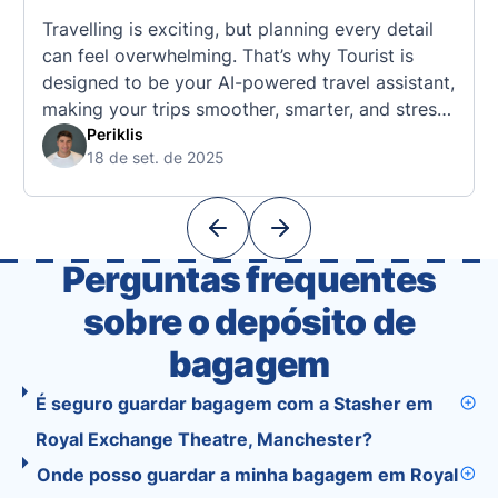
Travelling is exciting, but planning every detail
can feel overwhelming. That’s why Tourist is
designed to be your AI-powered travel assistant,
making your trips smoother, smarter, and stress-
free. 🧭 What Makes the Tourist App Unique?
Periklis
18 de set. de 2025
Unlike standard travel apps, Tourist combines
powerful tools into one easy-to-use platform:
With Tourist, your trip planning becomes as
exciting …
Perguntas frequentes
sobre o depósito de
bagagem
É seguro guardar bagagem com a Stasher em
Royal Exchange Theatre, Manchester?
Onde posso guardar a minha bagagem em Royal