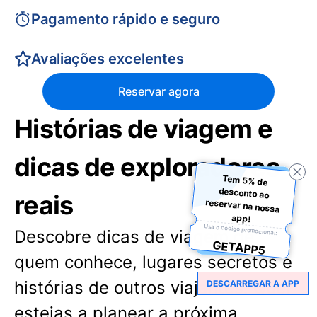
Pagamento rápido e seguro
Avaliações excelentes
Reservar agora
Histórias de viagem e
dicas de exploradores
Tem 5% de
desconto ao
reservar na nossa
reais
app!
Usa o código promocional:
Descobre dicas de viagem de
GETAPP5
quem conhece, lugares secretos e
histórias de outros viajantes. Quer
DESCARREGAR A APP
estejas a planear a próxima