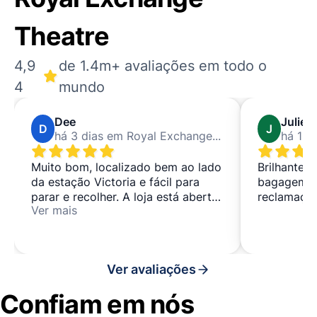
Theatre
4,9
de 1.4m+ avaliações em todo o
4
mundo
Dee
Juliet
D
J
há 3 dias em Royal Exchange Theatre
Muito bom, localizado bem ao lado
Brilhante,
da estação Victoria e fácil para
bagagem s
parar e recolher. A loja está aberta
reclamaçõ
Ver mais
até muito tarde também.
Ver avaliações
Confiam em nós