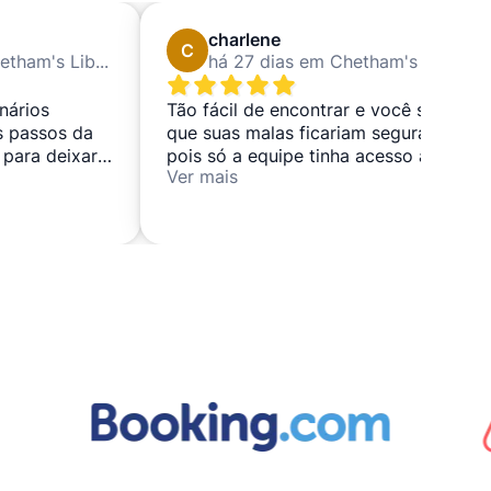
charlene
C
há 16 dias em Chetham's Library
há 27 dias em Chetham's Library
nários
Tão fácil de encontrar e você sabia
s passos da
que suas malas ficariam seguras,
 para deixar e
pois só a equipe tinha acesso a
Ver mais
elas. 👍 Vou usá‑las novamente 🤗