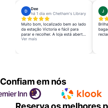
Dee
D
J
há 1 dia em Chetham's Library
Muito bom, localizado bem ao lado
Bril
da estação Victoria e fácil para
baga
parar e recolher. A loja está aberta
recl
Ver mais
até muito tarde também.
Confiam em nós
Reserva os melhores po