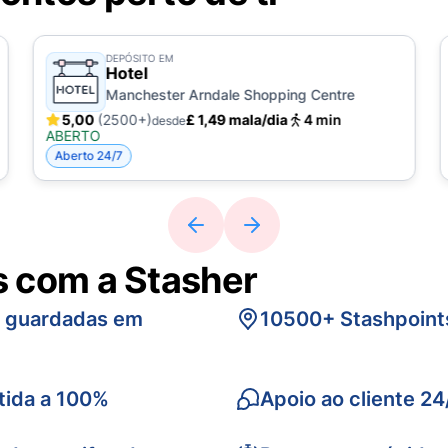
DEPÓSITO EM
Hotel
Manchester Arndale Shopping Centre
5,00
(2500+)
£ 1,49 mala/dia
4 min
desde
ABERTO
Aberto 24/7
s com a Stasher
s guardadas em
10500+ Stashpoint
tida a 100%
Apoio ao cliente 24