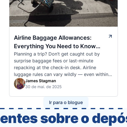
Airline Baggage Allowances:
Everything You Need to Know
Planning a trip? Don’t get caught out by
Before You Fly
surprise baggage fees or last-minute
repacking at the check-in desk. Airline
luggage rules can vary wildly — even within
the same country or alliance. That’s why
James Stagman
30 de mai. de 2025
we’ve created a detailed set of guides to help
you navigate the cabin and checked baggage
policies of over 30 international …
Ir para o blogue
entes sobre o dep