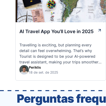
AI Travel App You’ll Love in 2025
Travelling is exciting, but planning every
detail can feel overwhelming. That’s why
Tourist is designed to be your AI-powered
travel assistant, making your trips smoother,
smarter, and stress-free. 🧭 What Makes the
Periklis
18 de set. de 2025
Tourist App Unique? Unlike standard travel
apps, Tourist combines powerful tools into
one easy-to-use platform: With Tourist, your
trip planning becomes as exciting …
Perguntas frequ