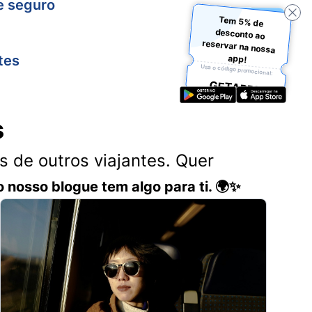
e seguro
Tem 5% de
desconto ao
reservar na nossa
tes
app!
Usa o código promocional:
GETAPP5
s
 de outros viajantes. Quer
o nosso blogue tem algo para ti. 🌍✨