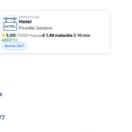
DEPÓSITO EM
Hotel
Picadilly Gardens
5,00
(1000+)
£ 1,49 mala/dia
10 min
4,
desde
ABERTO
ABE
Aberto 24/7
Aber
s
/7