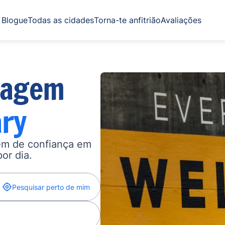
Blogue
Todas as cidades
Torna-te anfitrião
Avaliações
gagem
ary
gem de confiança em
por dia.
Pesquisar perto de mim