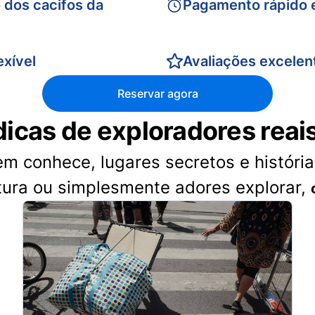
 dos cacifos da
Pagamento rápido 
xível
Avaliações excelen
Reservar agora
dicas de exploradores reai
 conhece, lugares secretos e histórias
tura ou simplesmente adores explorar,