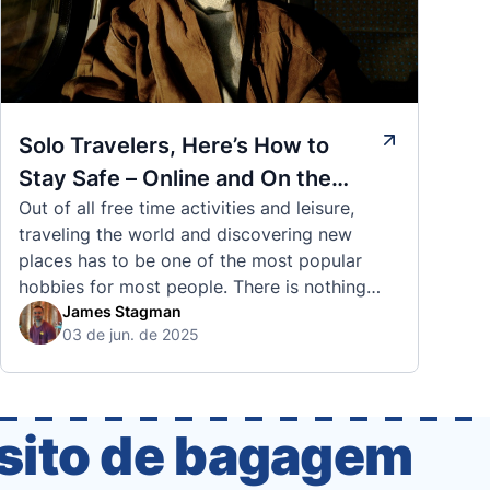
Solo Travelers, Here’s How to
Stay Safe – Online and On the
Out of all free time activities and leisure,
Road
traveling the world and discovering new
places has to be one of the most popular
hobbies for most people. There is nothing
quite like visiting a brand new city, country,
James Stagman
03 de jun. de 2025
or region and experiencing the culture, the
traditions, the languages, and everything else
that a completely new …
ósito de bagagem