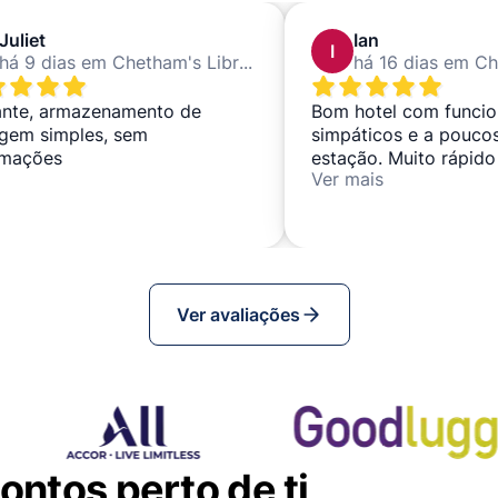
Juliet
Ian
I
há 9 dias em Chetham's Library
hante, armazenamento de
Bom hotel com funcio
gem simples, sem
simpáticos e a pouco
amações
estação. Muito rápido
Ver mais
recolher a bagagem.
Ver avaliações
ntos perto de ti