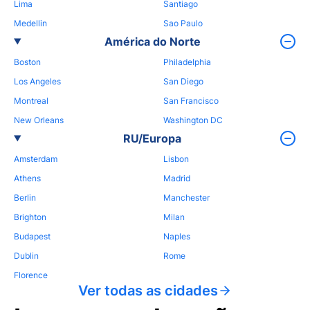
Lima
Santiago
Medellin
Sao Paulo
América do Norte
Boston
Philadelphia
Los Angeles
San Diego
Montreal
San Francisco
New Orleans
Washington DC
RU/Europa
Amsterdam
Lisbon
Athens
Madrid
Berlin
Manchester
Brighton
Milan
Budapest
Naples
Dublin
Rome
Florence
Ver todas as cidades