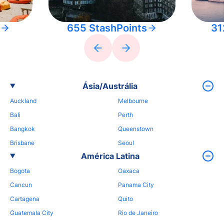
655 StashPoints
31
Ásia/Austrália
Auckland
Melbourne
Bali
Perth
Bangkok
Queenstown
Brisbane
Seoul
América Latina
Bogota
Oaxaca
Cancun
Panama City
Cartagena
Quito
Guatemala City
Rio de Janeiro